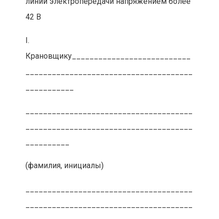
линии электропередачи напряжением более
42 В
I.
Крановщику___________________________
______________________________________
___________
______________________________________
______________________________________
__________
(фамилия, инициалы)
______________________________________
______________________________________