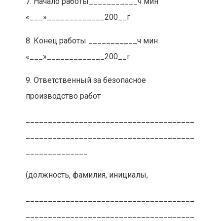
7. Начало работы___________ч мин
«___»_____________200__г
8. Конец работы ___________ч мин
«___»_____________200__г
9. Ответственный за безопасное
производство работ
______________________________________
______________________________________
______________
(должность, фамилия, инициалы,
______________________________________
______________________________________