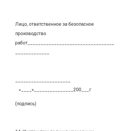
Лицо, ответственное за безопасное
производство
работ_________________________________
_____________
_____________________
«____»_______________200___г
(подпись)