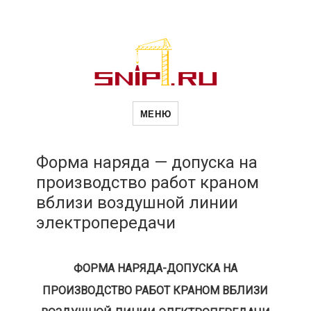
Новости
Сайт о строительной отрасли и
недвижимости в Россиии и за
МЕНЮ
рубежом. Каждый день
обновляются Новости
строительства, архитекутры,
строительств
блгоустройства, недвижимости и
другие связанные со стройкой
Форма наряда — допуска на
рубрики
производство работ краном
и
вблизи воздушной линии
электропередачи
недвижимост
ФОРМА НАРЯДА-ДОПУСКА НА
ПРОИЗВОДСТВО РАБОТ КРАНОМ ВБЛИЗИ