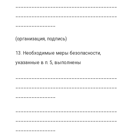
______________________________________
______________________________________
_______________
(организация, подпись)
13. Необходимые меры безопасности,
указанные в п. 5, выполнены
______________________________________
______________________________________
_______________
______________________________________
______________________________________
_______________