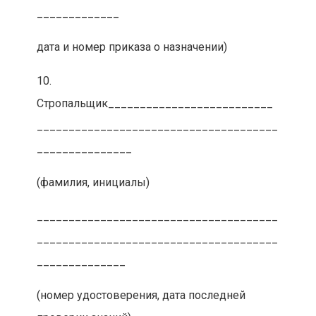
_____________
дата и номер приказа о назначении)
10.
Стропальщик__________________________
______________________________________
_______________
(фамилия, инициалы)
______________________________________
______________________________________
______________
(номер удостоверения, дата последней