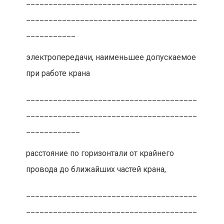
______________________________________
______________________________________
___________
электропередачи, наименьшее допускаемое
при работе крана
______________________________________
______________________________________
____________
расстояние по горизонтали от крайнего
провода до ближайших частей крана,
______________________________________
______________________________________