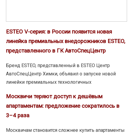
новая
линейка
премиальных
внедорожников
ESTEO V-серия: в России появится новая
ESTEO,
линейка премиальных внедорожников ESTEO,
представленного
представленного в ГК АвтоСпецЦентр
в
ГК
Бренд ESTEO, представленный в ESTEO Центр
АвтоСпецЦентр
АвтоСпецЦентр Химки, объявил о запуске новой
линейки премиальных технологичных
Москвичи
Москвичи теряют доступ к дешёвым
теряют
апартаментам: предложение сократилось в
доступ
3–4 раза
к
дешёвым
Москвичам становится сложнее купить апартаменты