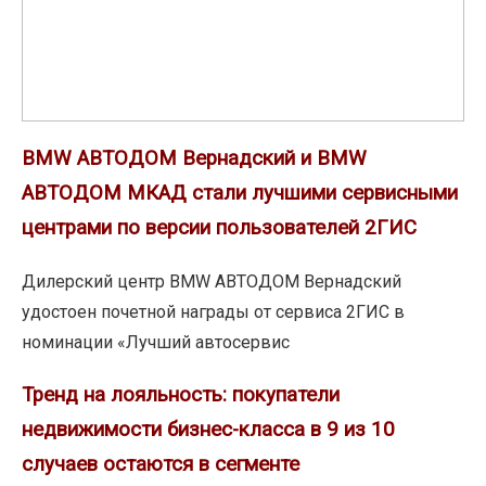
за
МКАД
два
стали
года
лучшими
сократилось
сервисными
на
центрами
BMW АВТОДОМ Вернадский и BMW
треть
по
АВТОДОМ МКАД стали лучшими сервисными
версии
центрами по версии пользователей 2ГИС
пользователей
2ГИС
Дилерский центр BMW АВТОДОМ Вернадский
удостоен почетной награды от сервиса 2ГИС в
номинации «Лучший автосервис
Тренд
Тренд на лояльность: покупатели
на
недвижимости бизнес-класса в 9 из 10
лояльность:
случаев остаются в сегменте
покупатели