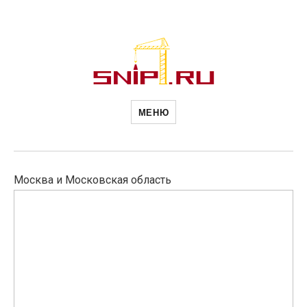
Новости
Сайт о строительной отрасли и
недвижимости в Россиии и за
МЕНЮ
рубежом. Каждый день
обновляются Новости
строительства, архитекутры,
строительств
блгоустройства, недвижимости и
другие связанные со стройкой
рубрики
Москва и Московская область
и
ESTEO
EXLANTIX
недвижимост
ET8:
новый
гибридный
внедорожник