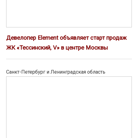
V»
в
центре
Москвы
Девелопер Element объявляет старт продаж
ЖК «Тессинский, V» в центре Москвы
Санкт-Петербург и Ленинградская область
Ломоносовский
район
лидирует
по
темпам
роста
стоимости