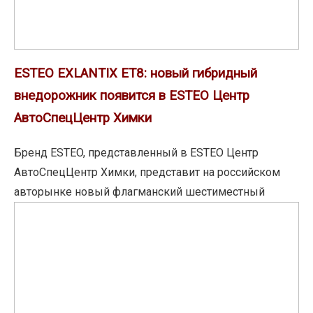
появится
в
ESTEO
Центр
ESTEO EXLANTIX ET8: новый гибридный
АвтоСпецЦентр
внедорожник появится в ESTEO Центр
Химки
АвтоСпецЦентр Химки
Бренд ESTEO, представленный в ESTEO Центр
АвтоСпецЦентр Химки, представит на российском
авторынке новый флагманский шестиместный
ESTEO
V-
серия:
в
России
появится