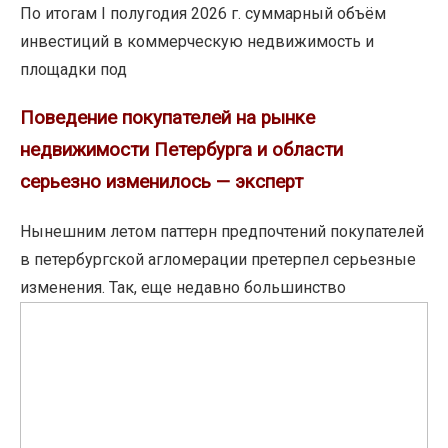
за
По итогам I полугодия 2026 г. суммарный объём
I
инвестиций в коммерческую недвижимость и
полугодие
площадки под
2026
Поведение
г.
Поведение покупателей на рынке
покупателей
составили
недвижимости Петербурга и области
на
489
серьезно изменилось — эксперт
рынке
млрд
недвижимости
руб.
Нынешним летом паттерн предпочтений покупателей
Петербурга
—
в петербургской агломерации претерпел серьезные
и
частные
изменения. Так, еще недавно большинство
области
инвесторы
Лето
серьезно
обеспечили
не
изменилось
более
ждет
—
половины
—
эксперт
объёма
едем