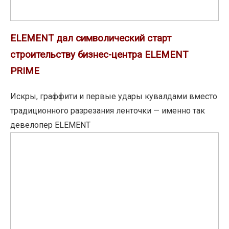
PRIME
ELEMENT дал символический старт
строительству бизнес-центра ELEMENT
PRIME
Искры, граффити и первые удары кувалдами вместо
традиционного разрезания ленточки — именно так
девелопер ELEMENT
Летние
акции
ГК
«А101»:
7%
на
коммерцию