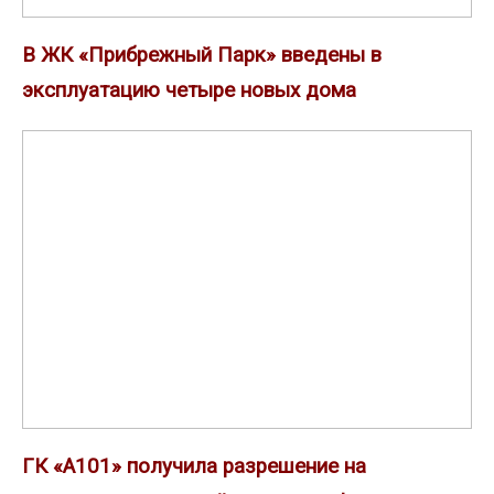
В ЖК «Прибрежный Парк» введены в
эксплуатацию четыре новых дома
ГК
«А101»
получила
разрешение
на
строительство
новой
очереди
в
флагманском
проекте
ГК «А101» получила разрешение на
«Прокшино»