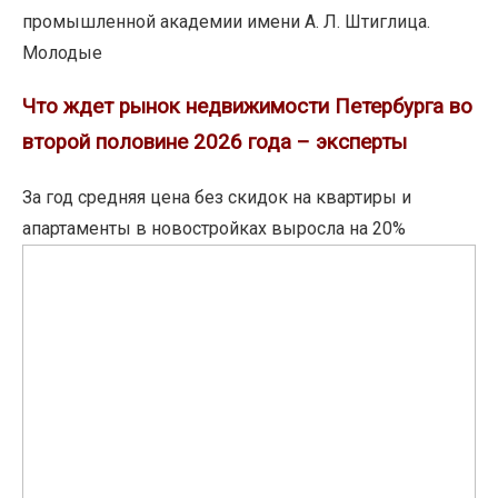
промышленной академии имени А. Л. Штиглица.
Молодые
Что
Что ждет рынок недвижимости Петербурга во
ждет
второй половине 2026 года – эксперты
рынок
недвижимости
За год средняя цена без скидок на квартиры и
Петербурга
апартаменты в новостройках выросла на 20%
во
ELEMENT
второй
дал
половине
символический
2026
старт
года
строительству
–
бизнес-
эксперты
центра
ELEMENT