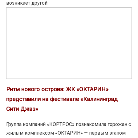
возникает другой
Ритм
нового
острова:
ЖК
«ОКТАРИН»
представили
на
фестивале
«Калининград
Сити
Ритм нового острова: ЖК «ОКТАРИН»
Джаз»
представили на фестивале «Калининград
Сити Джаз»
Группа компаний «КОРТРОС» познакомила горожан с
жилым комплексом «ОКТАРИН» — первым этапом