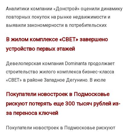
недвижимости
Аналитики компании «Донстрой» оценили динамику
бизнес-
повторных покупок на рынке недвижимости и
класса
выявили закономерности в потребительских
в
В
В жилом комплексе «СВЕТ» завершено
9
жилом
из
устройство первых этажей
комплексе
10
«СВЕТ»
Девелоперская компания Dominanta продолжает
случаев
завершено
строительство жилого комплекса бизнес-класса
остаются
устройство
«СВЕТ» в районе Западное Дегунино. В июле
в
первых
сегменте
Покупатели
Покупатели новостроек в Подмосковье
этажей
новостроек
рискуют потерять еще 300 тысяч рублей из-
в
за переноса ключей
Подмосковье
рискуют
Покупатели новостроек в Подмосковье рискуют