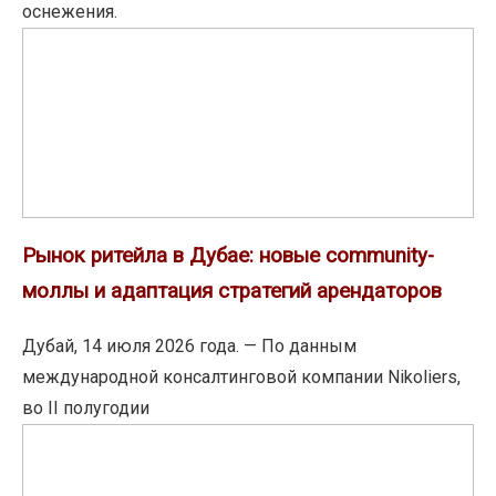
оснежения.
Рынок
ритейла
в
Дубае:
новые
community-
моллы
Рынок ритейла в Дубае: новые community-
и
моллы и адаптация стратегий арендаторов
адаптация
стратегий
Дубай, 14 июля 2026 года. — По данным
арендаторов
международной консалтинговой компании Nikoliers,
во II полугодии
Бывший
руководитель