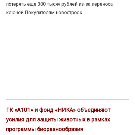
потерять
потерять еще 300 тысяч рублей из-за переноса
еще
ключей Покупателям новостроек
300
ГК
тысяч
«А101»
рублей
и
из-
фонд
за
«НИКА»
переноса
объединяют
ключей
усилия
для
защиты
животных
в
ГК «А101» и фонд «НИКА» объединяют
рамках
усилия для защиты животных в рамках
программы
программы биоразнообразия
биоразнообразия