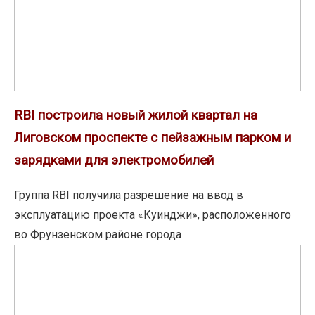
Лиговском
проспекте
с
пейзажным
парком
RBI построила новый жилой квартал на
и
зарядками
Лиговском проспекте с пейзажным парком и
для
зарядками для электромобилей
электромобилей
Группа RBI получила разрешение на ввод в
эксплуатацию проекта «Куинджи», расположенного
во Фрунзенском районе города
Лучшие
работы
студентов
Академии