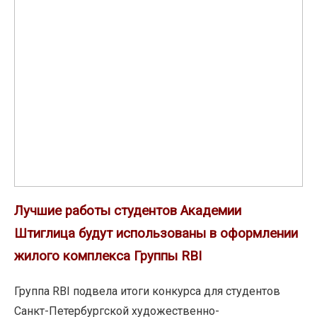
Штиглица
будут
использованы
в
оформлении
жилого
комплекса
Группы
RBI
Лучшие работы студентов Академии
Штиглица будут использованы в оформлении
жилого комплекса Группы RBI
Группа RBI подвела итоги конкурса для студентов
Санкт-Петербургской художественно-