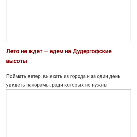
на
Дудергофские
высоты
Лето не ждет — едем на Дудергофские
высоты
Поймать ветер, выехать из города и за один день
увидеть панорамы, ради которых не нужны
RBI
построила
новый
жилой
квартал
на