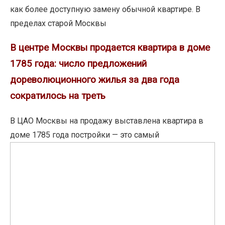
апартаментам:
как более доступную замену обычной квартире. В
предложение
пределах старой Москвы
сократилось
В
В центре Москвы продается квартира в доме
в
центре
3–
1785 года: число предложений
Москвы
4
дореволюционного жилья за два года
продается
раза
сократилось на треть
квартира
в
В ЦАО Москвы на продажу выставлена квартира в
доме
доме 1785 года постройки — это самый
1785
BMW
года:
АВТОДОМ
число
Вернадский
предложений
и
дореволюционного
BMW
жилья
АВТОДОМ