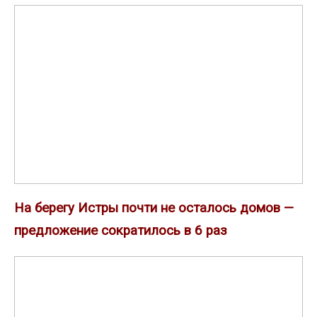
На
приватными
берегу
парками
Истры
на
почти
Профсоюзной
не
улице
осталось
домов
—
предложение
сократилось
На берегу Истры почти не осталось домов —
в
предложение сократилось в 6 раз
6
раз
«Донстрой»
завершил
передачу