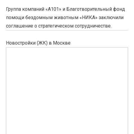
Группа компаний «А101» и Благотворительный фонд
помощи бездомным животным «НИКА» заключили
соглашение о стратегическом сотрудничестве.
Новостройки (ЖК) в Москве
В
ЖК
«Прибрежный
Парк»
введены
в
эксплуатацию
четыре
новых
дома