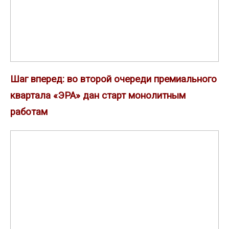
квартала
«ЭРА»
дан
старт
монолитным
Шаг вперед: во второй очереди премиального
работам
квартала «ЭРА» дан старт монолитным
работам
Девелопер
Element
объявляет
старт
продаж
ЖК
«Тессинский,