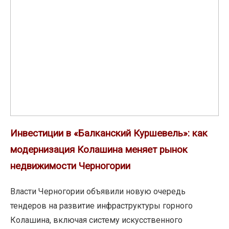
в
«Балканский
Дубае
Куршевель»:
как
модернизация
Колашина
меняет
рынок
недвижимости
Черногории
Инвестиции в «Балканский Куршевель»: как
модернизация Колашина меняет рынок
недвижимости Черногории
Власти Черногории объявили новую очередь
тендеров на развитие инфраструктуры горного
Колашина, включая систему искусственного