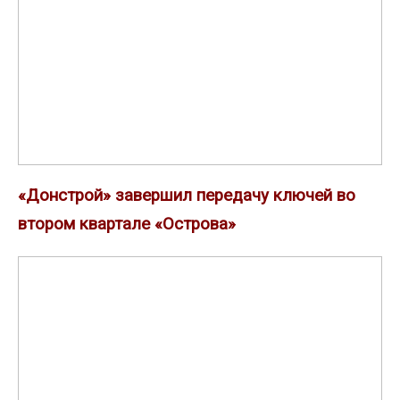
ключей
во
втором
квартале
«Острова»
«Донстрой» завершил передачу ключей во
втором квартале «Острова»
Шаг
вперед:
во
второй
очереди
премиального