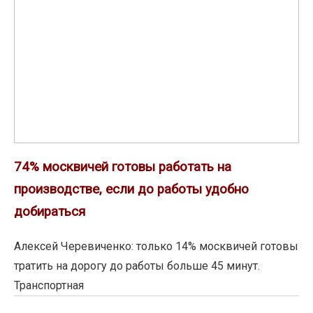
работать
на
производстве,
если
до
работы
удобно
добираться
74% москвичей готовы работать на
производстве, если до работы удобно
добираться
Алексей Черевиченко: только 14% москвичей готовы
тратить на дорогу до работы больше 45 минут.
Транспортная