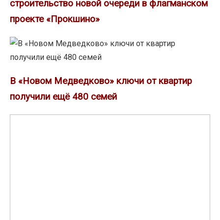
строительство новой очереди в флагманском
проекте «Прокшино»
В
«Новом
Медведково»
В «Новом Медведково» ключи от квартир
ключи
получили ещё 480 семей
от
квартир
«Донстрой»
получили
построит
ещё
четвёртый
480
клубный
семей
дом
«Река»