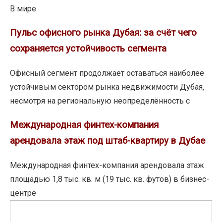
В мире
Пульс
Пульс офисного рынка Дубая: за счёт чего
офисного
сохраняется устойчивость сегмента
рынка
Дубая:
Офисный сегмент продолжает оставаться наиболее
за
устойчивым сектором рынка недвижимости Дубая,
счёт
несмотря на региональную неопределённость с
чего
Международная
Международная финтех-компания
сохраняется
финтех-
арендовала этаж под штаб-квартиру в Дубае
устойчивость
компания
сегмента
арендовала
Международная финтех-компания арендовала этаж
этаж
площадью 1,8 тыс. кв. м (19 тыс. кв. футов) в бизнес-
под
центре
штаб-
Инвестиции
квартиру
в