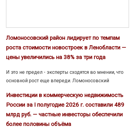
новостроек
в
Ленобласти
—
цены
Ломоносовский район лидирует по темпам
увеличились
роста стоимости новостроек в Ленобласти —
на
цены увеличились на 38% за три года
38%
за
И это не предел - эксперты сходятся во мнении, что
три
основной рост еще впереди. Ломоносовский
года
Инвестиции
Инвестиции в коммерческую недвижимость
в
России за I полугодие 2026 г. составили 489
коммерческую
млрд руб. — частные инвесторы обеспечили
недвижимость
более половины объёма
России