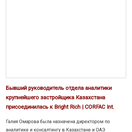
отдела
аналитики
крупнейшего
застройщика
Казахстана
присоединилась
к
Bright
Rich
|
CORFAC
Бывший руководитель отдела аналитики
Int.
крупнейшего застройщика Казахстана
присоединилась к Bright Rich | CORFAC Int.
Галия Омарова была назначена директором по
аналитике и консалтингу в Казахстане и ОАЭ