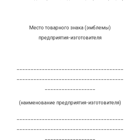
Место товарного знака (эмблемы)
предприятия-изготовителя
______________________________________
______________________________________
__________________
(наименование предприятия-изготовителя)
______________________________________
______________________________________
__________________