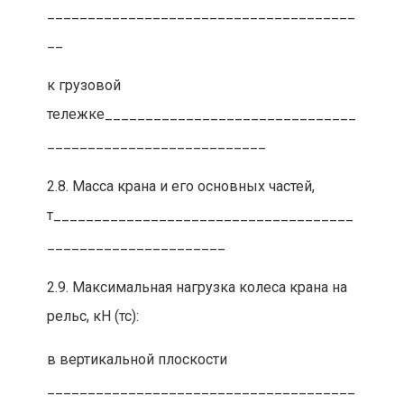
______________________________________
__
к грузовой
тележке_______________________________
___________________________
2.8. Масса крана и его основных частей,
т_____________________________________
______________________
2.9. Максимальная нагрузка колеса крана на
рельс, кН (тс):
в вертикальной плоскости
______________________________________