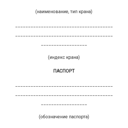
(наименование, тип крана)
______________________________________
______________________________________
__________________
(индекс крана)
ПАСПОРТ
______________________________________
______________________________________
__________________
(обозначение паспорта)