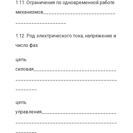
1.11. Ограничения по одновременной работе
механизмов___________________________
___________________
1.12. Род электрического тока, напряжение и
число фаз:
цепь
силовая_______________________________
______________________________________
________
цепь
управления____________________________
______________________________________
________