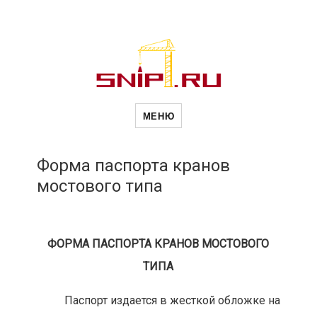
Новости
Сайт о строительной отрасли и
недвижимости в Россиии и за
МЕНЮ
рубежом. Каждый день
обновляются Новости
строительства, архитекутры,
строительств
блгоустройства, недвижимости и
другие связанные со стройкой
Форма паспорта кранов
рубрики
мостового типа
и
недвижимост
ФОРМА ПАСПОРТА КРАНОВ МОСТОВОГО
ТИПА
Паспорт издается в жесткой обложке на