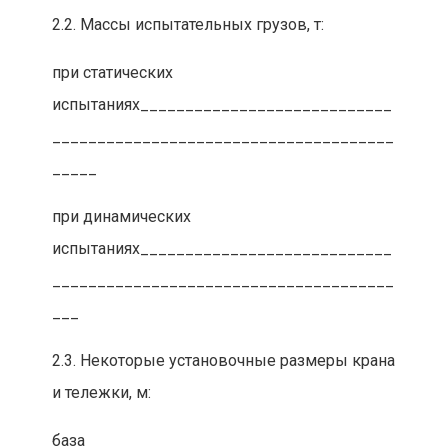
2.2. Массы испытательных грузов, т:
при статических
испытаниях____________________________
______________________________________
_____
при динамических
испытаниях____________________________
______________________________________
___
2.3. Некоторые установочные размеры крана
и тележки, м:
база