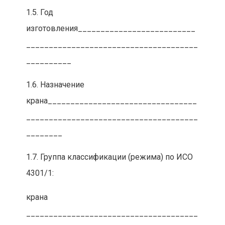
1.5. Год
изготовления__________________________
______________________________________
__________
1.6. Назначение
крана_________________________________
______________________________________
________
1.7. Группа классификации (режима) по ИСО
4301/1:
крана
______________________________________