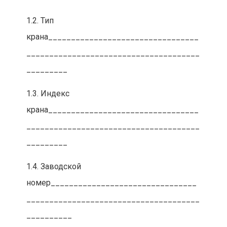
1.2. Тип
крана_________________________________
______________________________________
_________
1.3. Индекс
крана_________________________________
______________________________________
_________
1.4. Заводской
номер________________________________
______________________________________
__________