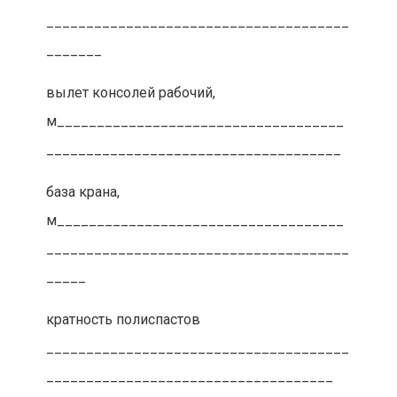
______________________________________
_______
вылет консолей рабочий,
м____________________________________
_____________________________________
база крана,
м____________________________________
______________________________________
_____
кратность полиспастов
______________________________________
____________________________________