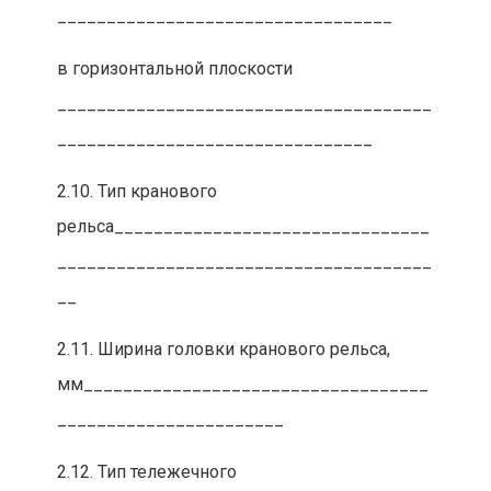
__________________________________
в горизонтальной плоскости
______________________________________
________________________________
2.10. Тип кранового
рельса________________________________
______________________________________
__
2.11. Ширина головки кранового рельса,
мм___________________________________
_______________________
2.12. Тип тележечного