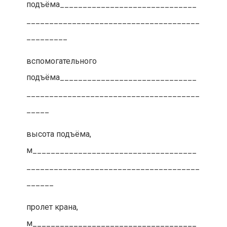
подъёма______________________________
______________________________________
_________
вспомогательного
подъёма______________________________
______________________________________
_____
высота подъёма,
м____________________________________
______________________________________
______
пролет крана,
м____________________________________