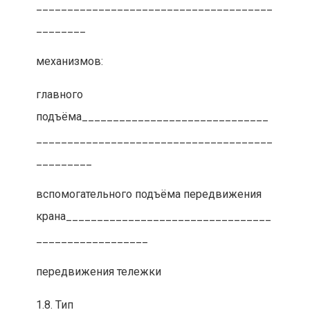
______________________________________
________
механизмов:
главного
подъёма______________________________
______________________________________
_________
вспомогательного подъёма передвижения
крана_________________________________
__________________
передвижения тележки
1.8. Тип