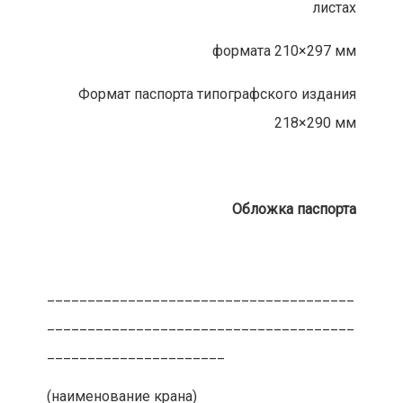
листах
формата 210×297 мм
Формат паспорта типографского издания
218×290 мм
Обложка паспорта
______________________________________
______________________________________
______________________
(наименование крана)