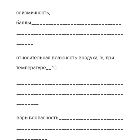
сейсмичность,
баллы________________________________
______________________________________
______
относительная влажность воздуха, %, при
температуре__°С
______________________________________
______________________________________
________
взрывоопасность_______________________
______________________________________
___________