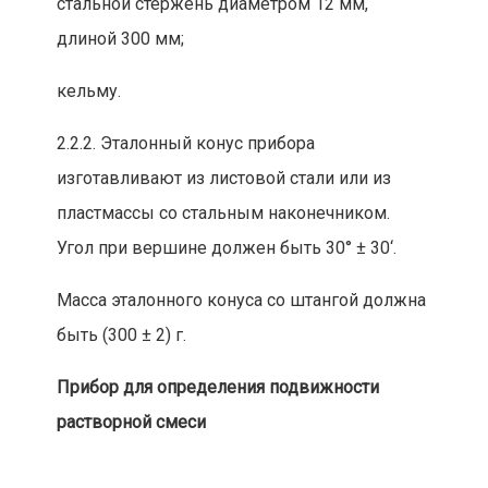
стальной ст
ержень диаметром 12 мм,
длиной 300 мм;
кельму.
2.2.2. Эталонный конус п
рибора
изготавливают из листовой стали
или из
пластмассы со стальным наконечником.
Угол при в
ершине долж
ен быть 30° ± 30
‘.
Масса эталонного конуса со штангой должна
быть (300 ± 2) г.
Прибор для определения подвижности
растворной смеси