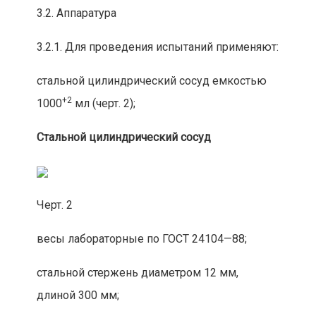
3.2. Аппаратура
3.2.1. Для проведен
ия испытан
ий применяют:
стально
й ц
илиндрическ
ий сосуд
емкостью
+2
1000
мл (черт. 2);
Стальной цилиндрический сосуд
Черт. 2
весы лабораторные по ГОСТ 24104—88;
стальной стержень диаметром 12 мм,
длиной 300 мм;