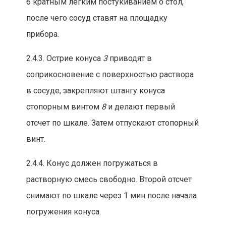
6 кратным легким постукиванием о стол,
после чего сосуд ставят на площадку
прибора.
2.4.3. Остр
ие конуса
3
приводят в
соприкосновение с пов
ерхностью раствора
в сосуде, закрепляют
штангу конуса
стопорным винтом
8
и д
елают первый
отсчет по шкале. Затем отпускают стопорный
винт.
2.4.4. Конус должен погружаться в
растворную смесь свобо
дно. Второй отсчет
сн
имают по шкале через 1 мин после начала
погружен
ия конуса.