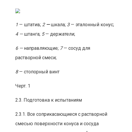
1
— штатив;
2
—
шкала;
3
— эталонный конус;
4 —
штанга;
5
— держатели;
6 —
направляющие;
7
— сосуд для
растворной смеси;
8
— стопорный винт
Черт. 1
2.3. Подготовка к испытаниям
2.3.1. Все соприкасающ
иеся с растворной
смесью поверхности конуса и сосуда