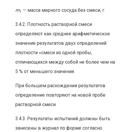
m
— масса мерного сосуда без смеси, г.
1
3.4.2. Плотность растворной см
ес
и
опред
еляют как сред
не
е арифметическое
з
начение результатов двух определений
плотности
«см
еси из одной пробы,
отличающихся между собой не более ч
ем на
5 % от меньшего знач
ения.
При большем расхождени
и результатов
опр
едел
ение
повторяют на новой пробе
растворной смеси.
3.4.3. Результаты испытаний должны быть
зан
есе
ны в жур
нал по форме согласно