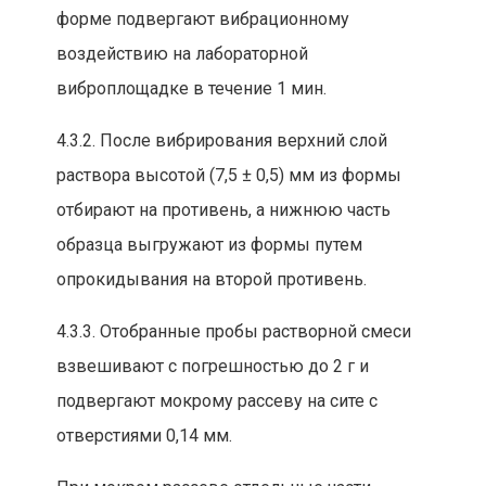
форме подвергают вибрацион
ному
возд
ейств
ию на лабораторной
виброплощадке в т
ечение 1 м
ин.
4.3.2. После в
ибр
ирован
ия верхний слой
раствора высотой (7,5 ± 0,5) мм из формы
отбирают на противень, а нижнюю часть
образца выгружают
из формы путем
опрокидывания на второй противень.
4.3.3. Отобра
нные пробы растворной смеси
взвешивают с погрешностью до 2
г и
подвергают мокрому рассеву на сите с
отвер
стиями 0,14 мм.