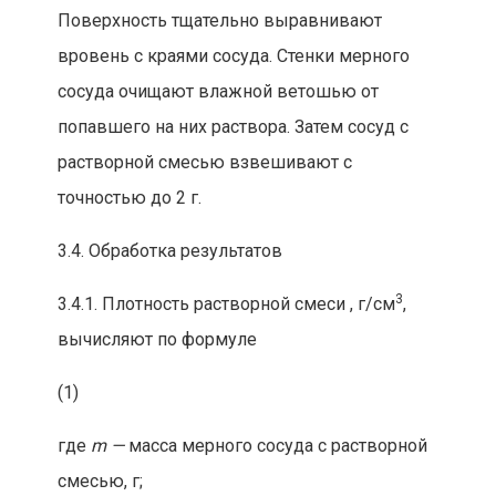
Поверхность тщательно выравнивают
вров
ень с краями сосуда. Стенки мерного
сосуда очищают влажной ветошью от
попавшего на них раствора. Затем сосуд с
растворной см
есью взвешивают с
точностью до 2 г.
3.4. Обработка результатов
3
3.4.1. Плотность растворной смес
и
,
г/см
,
вычисляют по
формуле
(1)
гд
е
m —
масса мерного сосуда с растворной
смесью,
г;