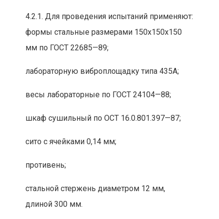
4.2.1. Для проведения испытаний применяют:
формы сталь
ные размерами 150х150х150
мм по ГОСТ
22685—89;
лабораторную виброплощадку типа 435А;
в
есы лабораторные по ГОСТ 24104—88;
шкаф сушильный по ОСТ 16.0.801.397—87;
сито с ячейками 0,14 мм;
противень;
сталь
ной стерже
нь диаметром 12 мм,
длиной 300 мм.