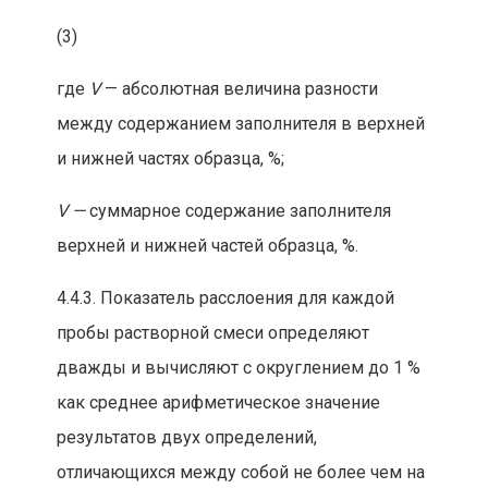
(3)
где
V
— абсолютная вел
ичина разности
между содержанием заполнителя в верхней
и нижней частях образца,
%;
V
—
суммарное содержание заполнителя
верхней
и н
ижней частей образца,
%.
4.4.3. Показатель расслоения для каждой
пробы растворной смеси определяют
дважды и вычисляют с округлением до 1 %
как среднее арифметическое значение
результатов двух определен
ий,
отличающихся между собой не более чем на