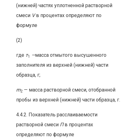
(нижней) частях уплотненной растворной
смеси
V
в процентах определяют по
формуле
(2)
где
т
—
масса отмытого высушенного
1
заполнителя из верхней (нижней) части
образца, г;
m
— масса растворной смеси, отобранной
2
пробы из верхней (нижней) части образца, г.
4.4.2. Пока
затель
расслаиваемости
растворной смеси
П
в процентах
определяют по формуле