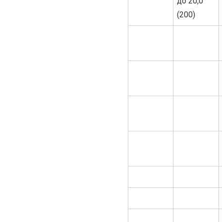
до 20,0
(200)