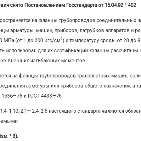
вия снято Постановлением Госстандарта от 15.04.92 ¹ 402
ространяется на фланцы трубопроводов соединительных час
цы арматуры, машин, приборов, патрубков аппаратов и ре
2
,0 МПа (от 1 до 200 кгс/см
) и температуру среды от 20 до 8
ть использован для их сертификации. Фланцы рассчитаны 
тов внешних изгибающих моментов.
яется на фланцы трубопроводов транспортных машин, если
оединения арматуры или приборов общего назначения, а т
 1536—76 и ГОСТ 4433—76.
 1.4; 1.10; 2.1— 2.4; 2.6 настоящего стандарта являются обя
уемыми.
м. ¹ 3).