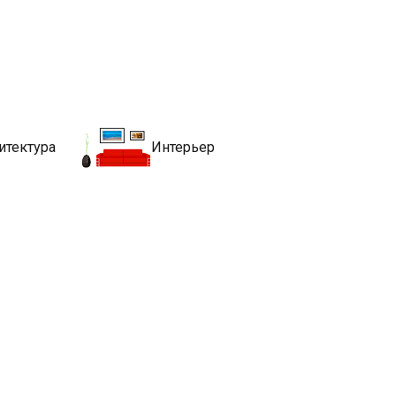
движимости
хитекутры, блгоустройства, недвижимости и другие связанные со
итектура
Интерьер