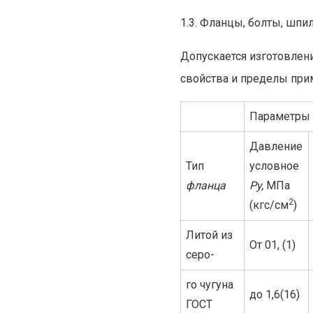
1.3. Фланцы, болты, шпи
Допускается изготовлени
свойства и пределы прим
Параметры
Давление
Тип
условное
фланца
Рy,
МПа
2
(кгс/см
)
Литой из
От 01, (1)
серо-
го чугуна
до 1,6(16)
ГОСТ