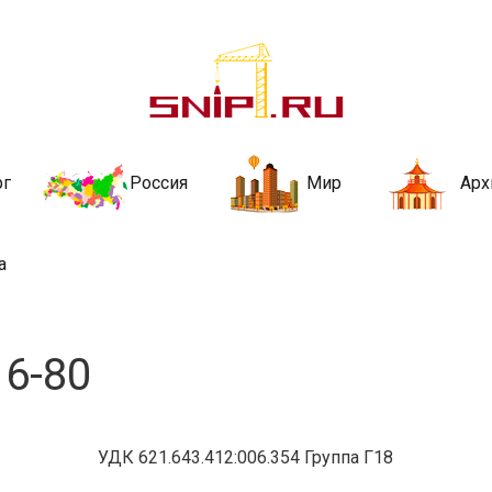
ительства и не
ии и за рубежом. Каждый день обновляются Новости строительства, ар
стройкой рубрики
рг
Россия
Мир
Арх
а
6-80
УДК 621.643.412:006.354 Группа Г18