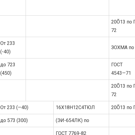
20Õ13 по 
72
От 233
ЗОХМА по
(-40)
до 723
ГОСТ
(450)
4543—71
20Õ13 по 
72
От 233 (—40)
16Х18Н12С4ТЮЛ
20Õ13 по 
до 573 (300)
(ЭИ-654ЛК) по
ГОСТ 7769-82