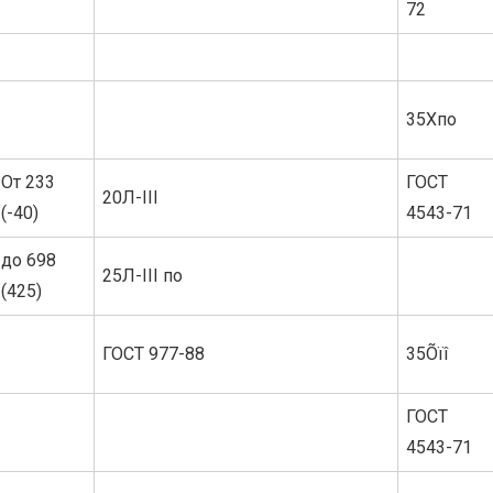
72
35Хпо
От 233
ГОСТ
20Л-III
(-40)
4543-71
до 698
25Л-III по
(425)
ГОСТ 977-88
35Õïî
ГОСТ
4543-71