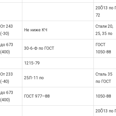
20Õ13 по 
72
От 243
Стали 20,
Не ниже КЧ
(-30)
25, 35 по
до 673
ГОСТ
30-6-Ф по ГОСТ
(400)
1050-88
1215-79
От 233
Сталь 35
25Л-11 по
(-40)
по ГОСТ
до 673
ГОСТ 977—88
1050-88
(400)
20Õ13 по 