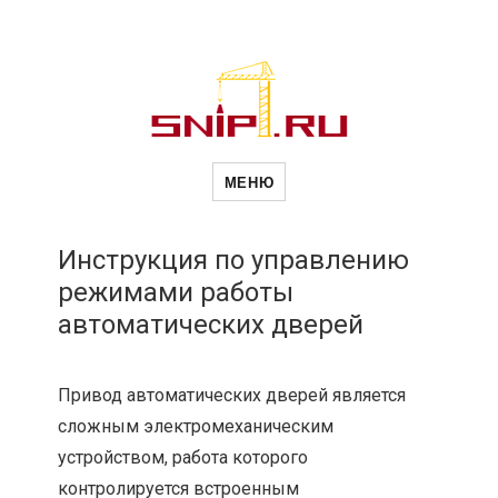
Новости
Сайт о строительной отрасли и
недвижимости в Россиии и за
МЕНЮ
рубежом. Каждый день
обновляются Новости
строительства, архитекутры,
строительств
блгоустройства, недвижимости и
другие связанные со стройкой
Инструкция по управлению
рубрики
режимами работы
и
автоматических дверей
недвижимост
Привод автоматических дверей является
сложным электромеханическим
устройством, работа которого
контролируется встроенным