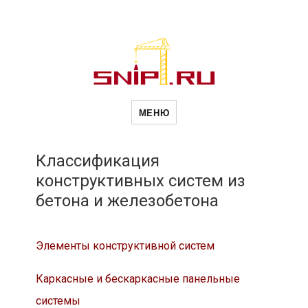
Новости
Сайт о строительной отрасли и
недвижимости в Россиии и за
МЕНЮ
рубежом. Каждый день
обновляются Новости
строительства, архитекутры,
строительств
блгоустройства, недвижимости и
другие связанные со стройкой
Классификация
рубрики
конструктивных систем из
и
бетона и железобетона
недвижимост
Элементы конструктивной систем
Каркасные и бескаркасные панельные
системы