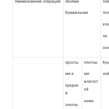
Наименование операций
обоями
пл
бумажными
по
хл
на
ос
просты
плотны
бу
ми и
ми
но
влагост
средне
ой
й
кими
плотно