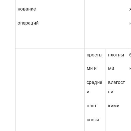
нование
операций
просты
плотны
ми и
ми
средне
влагост
й
ой
плот
кими
ности