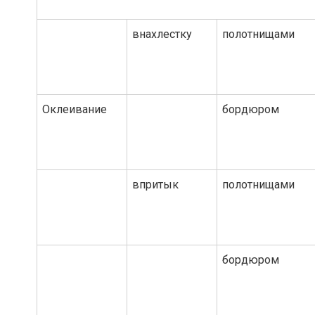
внахлестку
полотнищами
Оклеивание
бордюром
впритык
полотнищами
бордюром