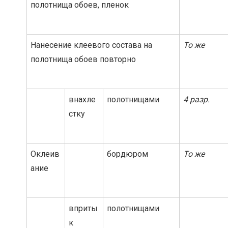
полотнища обоев, пленок
Нанесение клеевого состава на
То же
полотнища обоев повторно
внахле
полотнищами
4 разр.
стку
Оклеив
бордюром
То же
ание
вприты
полотнищами
к