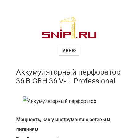
Новости
Сайт о строительной отрасли и
недвижимости в Россиии и за
МЕНЮ
рубежом. Каждый день
обновляются Новости
строительства, архитекутры,
строительств
блгоустройства, недвижимости и
другие связанные со стройкой
Аккумуляторный перфоратор
рубрики
36 В GBH 36 V-LI Professional
и
недвижимост
Мощность, как у инструмента с сетевым
питанием