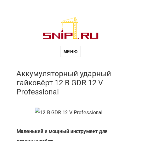
Новости
Сайт о строительной отрасли и
недвижимости в Россиии и за
МЕНЮ
рубежом. Каждый день
обновляются Новости
строительства, архитекутры,
строительств
блгоустройства, недвижимости и
другие связанные со стройкой
Аккумуляторный ударный
рубрики
гайковёрт 12 В GDR 12 V
и
Professional
недвижимост
Маленький и мощный инструмент для