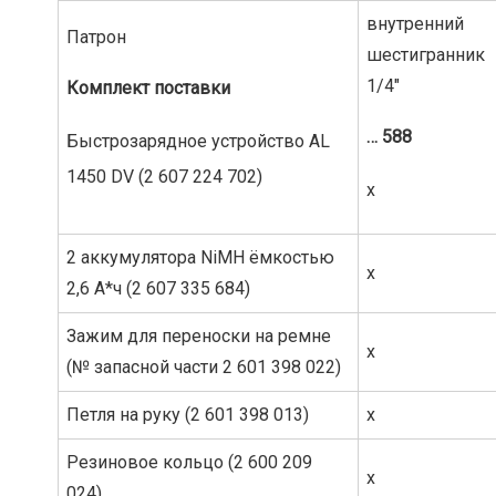
внутренний
Патрон
шестигранник
1/4″
Комплект
поставки
… 588
Быстрозарядное устройство AL
1450 DV (2 607 224 702)
x
2 аккумулятора NiMH ёмкостью
x
2,6 А*ч (2 607 335 684)
Зажим для переноски на ремне
x
(№ запасной части 2 601 398 022)
Петля на руку (2 601 398 013)
x
Резиновое кольцо (2 600 209
x
024)