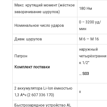
Макс. крутящий момент (жёсткое
180 Нм
заворачивание шурупов)
0 – 3200 уд/
Номинальное число ударов
мин
Диам. шурупов
M 6 — M 16
наружный
Патрон
четырёхгранни
к 1/2″
Комплект
поставки
…
S03
2 аккумулятора Li-Ion ёмкостью
x
1,3 А*ч (2 607 336 170)
Быстрозарядное устройство AL