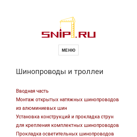
Новости
Сайт о строительной отрасли и
недвижимости в Россиии и за
МЕНЮ
рубежом. Каждый день
обновляются Новости
строительства, архитекутры,
строительств
блгоустройства, недвижимости и
другие связанные со стройкой
Шинопроводы и троллеи
рубрики
и
Вводная часть
Монтаж открытых натяжных шинопроводов
недвижимост
из алюминиевых шин
Установка конструкций и прокладка струн
для крепления комплектных шинопроводов
Прокладка осветительных шинопроводов