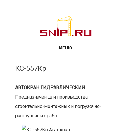
Новости
Сайт о строительной отрасли и
недвижимости в Россиии и за
МЕНЮ
рубежом. Каждый день
обновляются Новости
строительства, архитекутры,
строительств
блгоустройства, недвижимости и
другие связанные со стройкой
КС-557Кр
рубрики
и
АВТОКРАН ГИДРАВЛИЧЕСКИЙ
Предназначен для производства
недвижимост
строительно-монтажных и погрузочно-
разгрузочных работ.