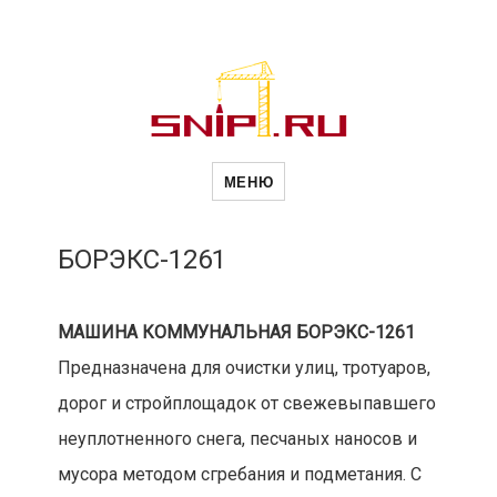
Новости
Сайт о строительной отрасли и
недвижимости в Россиии и за
МЕНЮ
рубежом. Каждый день
обновляются Новости
строительства, архитекутры,
строительств
блгоустройства, недвижимости и
другие связанные со стройкой
БОРЭКС-1261
рубрики
и
МАШИНА КОММУНАЛЬНАЯ БОРЭКС-1261
Предназначена для очистки улиц, тротуаров,
недвижимост
дорог и стройплощадок от свежевыпавшего
неуплотненного снега, песчаных наносов и
мусора методом сгребания и подметания. С