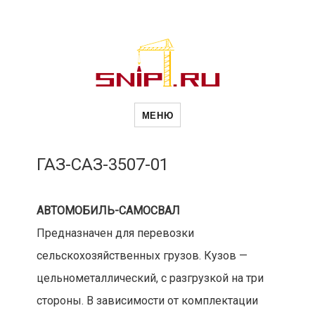
Новости
Сайт о строительной отрасли и
недвижимости в Россиии и за
МЕНЮ
рубежом. Каждый день
обновляются Новости
строительства, архитекутры,
строительств
блгоустройства, недвижимости и
другие связанные со стройкой
ГАЗ-САЗ-3507-01
рубрики
и
АВТОМОБИЛЬ-САМОСВАЛ
Предназначен для перевозки
недвижимост
сельскохозяйственных грузов. Кузов —
цельнометаллический, с разгрузкой на три
стороны. В зависимости от комплектации