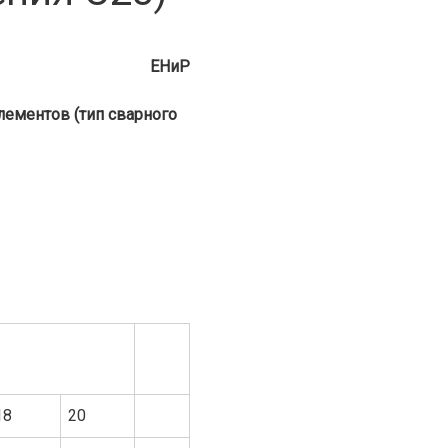
ЕНиР
лементов (тип сварного
18
20