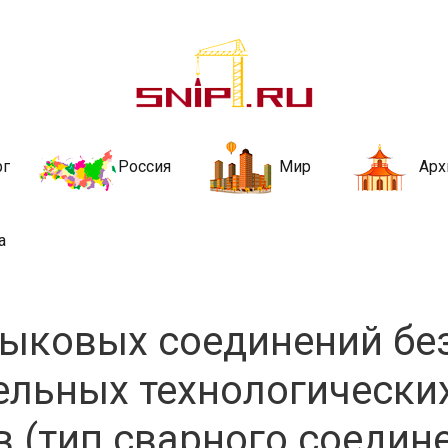
ительства и не
ии и за рубежом. Каждый день обновляются Новости строительства, ар
стройкой рубрики
рг
Россия
Мир
Арх
а
тыковых соединений бе
ельных технологически
 (тип сварного соедин