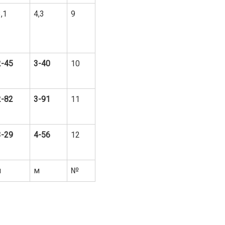
,1
4,3
9
2-45
3-40
10
2-82
3-91
11
3-29
4-56
12
л
м
№