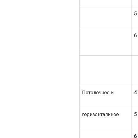
5
6
Потолочное и
4
горизонтальное
5
6