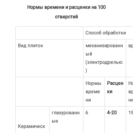
Нормы времени и расценки на 100
отверстий
Способ обработки
Вид плиток
механизированн
в
ый
(электродрелью
)
Нормы
Расцен
Н
време
ки
в
ни
н
глазурованн
6
4-20
19
ые
Керамическ