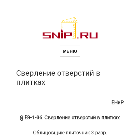
Новости
Сайт о строительной отрасли и
недвижимости в Россиии и за
МЕНЮ
рубежом. Каждый день
обновляются Новости
строительства, архитекутры,
строительств
блгоустройства, недвижимости и
другие связанные со стройкой
Сверление отверстий в
рубрики
плитках
и
ЕНиР
недвижимост
§ Е8-1-36. Сверление отверстий в плитках
Облицовщик-плиточник 3 разр.