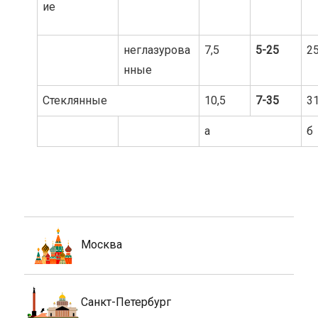
ие
неглазурова
7,5
5-25
2
нные
Стеклянные
10,5
7-35
31
а
б
Москва
Санкт-Петербург