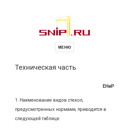
Новости
Сайт о строительной отрасли и
недвижимости в Россиии и за
МЕНЮ
рубежом. Каждый день
обновляются Новости
строительства, архитекутры,
строительств
блгоустройства, недвижимости и
другие связанные со стройкой
Техническая часть
рубрики
и
ЕНиР
недвижимост
1. Наименование видов стекол,
предусмотренных нормами, приводится в
следующей таблице.