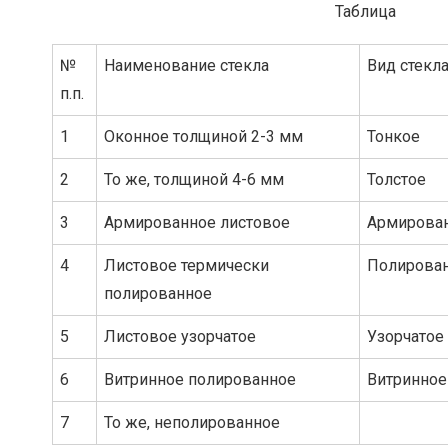
Таблица
№
Наименование стекла
Вид стекл
п.п.
1
Оконное толщиной 2-3 мм
Тонкое
2
То же, толщиной 4-6 мм
Толстое
3
Армированное листовое
Армирова
4
Листовое термически
Полирова
полированное
5
Листовое узорчатое
Узорчатое
6
Витринное полированное
Витринное
7
То же, неполированное