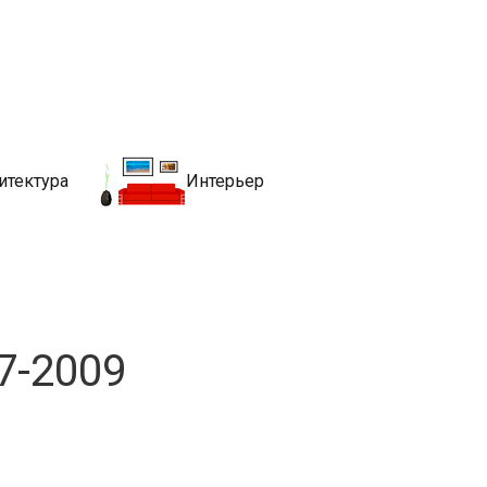
движимости
хитекутры, блгоустройства, недвижимости и другие связанные со
итектура
Интерьер
7-2009