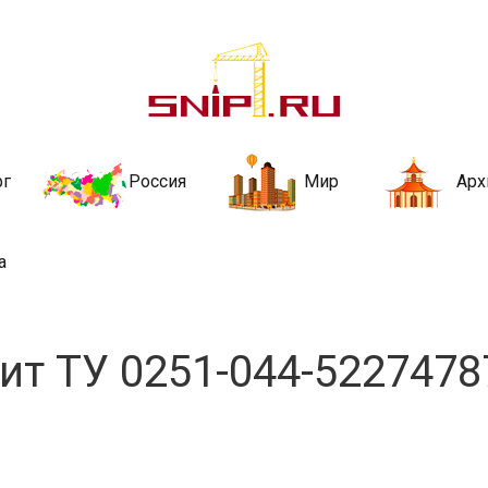
ительства и не
ии и за рубежом. Каждый день обновляются Новости строительства, ар
стройкой рубрики
рг
Россия
Мир
Арх
а
ит ТУ 0251-044-5227478