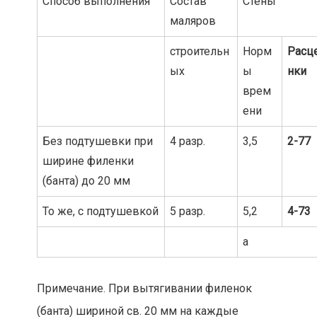
Способ выполнения
Состав
Стены
маляров
строительн
Норм
Расц
ых
ы
нки
врем
ени
Без подтушевки при
4 разр.
3,5
2-77
ширине филенки
(банта) до 20 мм
То же, с подтушевкой
5 разр.
5,2
4-73
а
Примечание. При вытягивании филенок
(банта) шириной св. 20 мм на каждые