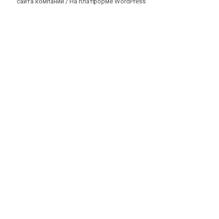
сайта компании /
На платформе WordPress