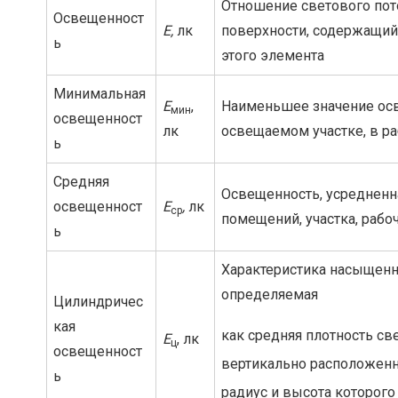
Отношение светового пот
Освещенност
Е,
лк
поверхности, содержащий
ь
этого элемента
Минимальная
Е
,
Наименьшее значение осв
мин
освещенност
лк
освещаемом участке, в ра
ь
Средняя
Освещенность, усреднен
освещенност
Е
,
лк
ср
помещений, участка, рабо
ь
Характеристика насыщенн
определяемая
Цилиндричес
кая
как средняя плотность св
Е
, лк
ц
освещенност
вертикально расположенн
ь
радиус и высота которого