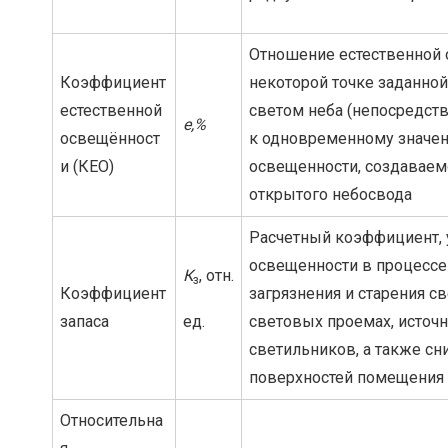
Отношение естественной 
Коэффициент
некоторой точке заданно
естественной
светом неба (непосредст
е,%
освещённост
к одновременному значе
и (КЕО)
освещенности, создаваем
открытого небосвода
Расчетный коэффициент,
освещенности в процессе
К
, отн.
з
Коэффициент
загрязнения и старения с
запаса
ед.
световых проемах, источн
светильников, а также с
поверхностей помещения
Относительна