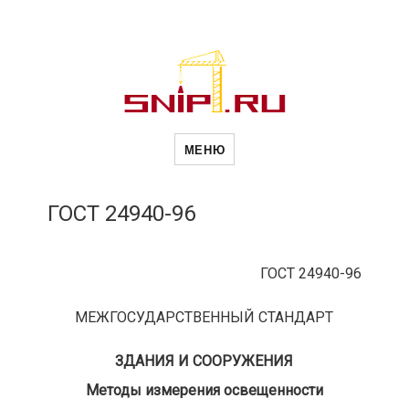
Новости
Сайт о строительной отрасли и
недвижимости в Россиии и за
МЕНЮ
рубежом. Каждый день
обновляются Новости
строительства, архитекутры,
строительств
блгоустройства, недвижимости и
другие связанные со стройкой
ГОСТ 24940-96
рубрики
и
ГОСТ 24940-96
недвижимост
МЕЖГОСУДАРСТВЕННЫЙ СТАНДАРТ
ЗДАНИЯ И СООРУЖЕНИЯ
Методы измерения освещенности