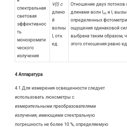
я
V(
l) с
Отношение двух потоков 
спектральная
длино
длинами волн l
и l
,
вызыв
m
световая
й
определенных фотометри
эффективнос
волны
ощущения одинаковой сил
ть
l
,
отн.
выбрана таким образом, 
монохромати
ед.
этого отношения равно е
ческого
излучения
4 Аппаратура
4.1 Для измерения освещенности следует
использовать люксметры с
измерительными преобразователями
излучения, имеющими спектральную
погрешность не более 10 %, определяемую