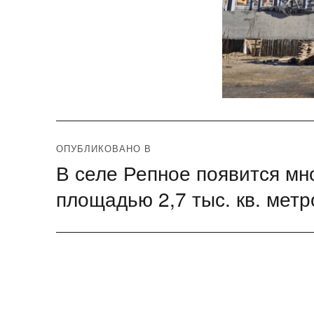
Навигация
ОПУБЛИКОВАНО В
В селе Репное появится м
по
площадью 2,7 тыс. кв. метр
записям