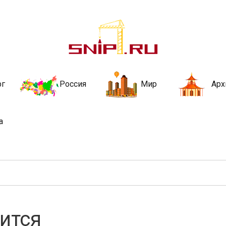
ительства и не
ии и за рубежом. Каждый день обновляются Новости строительства, ар
стройкой рубрики
рг
Россия
Мир
Арх
а
вится