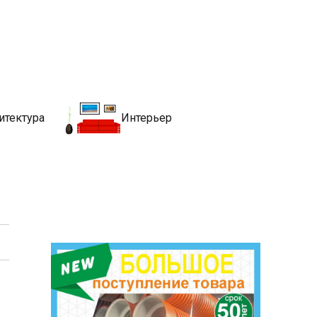
движимости
хитекутры, блгоустройства, недвижимости и другие связанные со
итектура
Интерьер