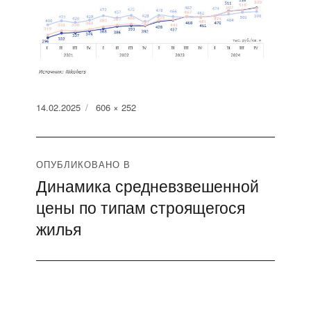
Опубликовано
Полный
14.02.2025
606 × 252
размер
Навигация
ОПУБЛИКОВАНО В
Динамика средневзвешенной
по
цены по типам строящегося
записям
жилья