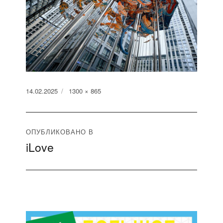
Опубликовано
Полный
14.02.2025
1300 × 865
размер
Навигация
ОПУБЛИКОВАНО В
iLove
по
записям