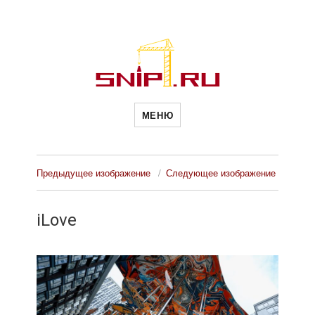
Новости
Сайт о строительной отрасли и
недвижимости в Россиии и за
МЕНЮ
рубежом. Каждый день
обновляются Новости
строительства, архитекутры,
строительств
блгоустройства, недвижимости и
другие связанные со стройкой
рубрики
Предыдущее изображение
Следующее изображение
и
iLove
недвижимост