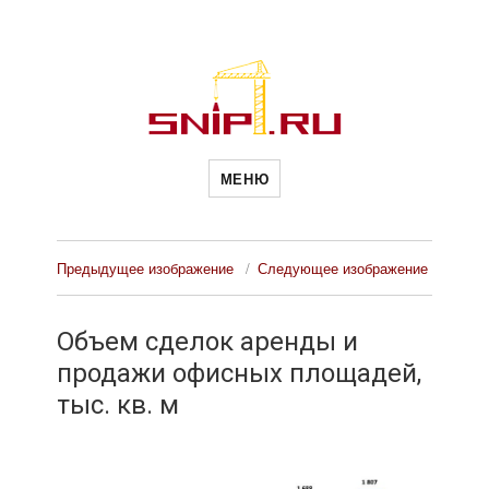
Новости
Сайт о строительной отрасли и
недвижимости в Россиии и за
МЕНЮ
рубежом. Каждый день
обновляются Новости
строительства, архитекутры,
строительств
блгоустройства, недвижимости и
другие связанные со стройкой
рубрики
Предыдущее изображение
Следующее изображение
и
Объем сделок аренды и
продажи офисных площадей,
недвижимост
тыс. кв. м