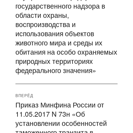
государственного надзора в
области охраны,
воспроизводства и
использования объектов
животного мира и среды их
обитания на особо охраняемых
природных территориях
федерального значения»
ВПЕРЁД
Приказ Минфина России от
Следующая
11.05.2017 N 73н «Об
запись:
установлении особенностей
таможенного транзита в