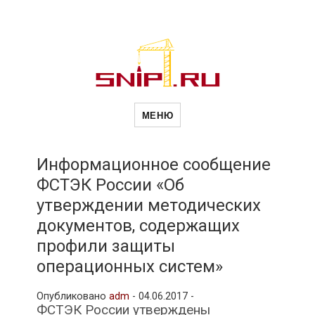
Новости
Сайт о строительной отрасли и
недвижимости в Россиии и за
МЕНЮ
рубежом. Каждый день
обновляются Новости
строительства, архитекутры,
строительств
блгоустройства, недвижимости и
другие связанные со стройкой
Информационное сообщение
рубрики
ФСТЭК России «Об
и
утверждении методических
документов, содержащих
недвижимост
профили защиты
операционных систем»
Опубликовано
adm
-
04.06.2017 -
ФСТЭК России утверждены