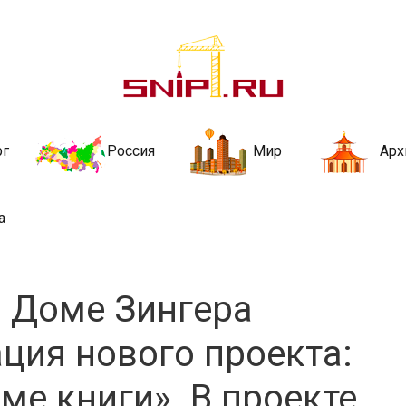
ительства и не
ии и за рубежом. Каждый день обновляются Новости строительства, ар
стройкой рубрики
рг
Россия
Мир
Арх
а
в Доме Зингера
ация нового проекта:
ме книги». В проекте