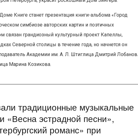
рой Петербурга, украсит роскошный Дом Зингера.
оме Книге станет презентация книги-альбома «Город
рческом симбиозе авторских картин и поэтичных
ом связан грандиозный культурный проект Капеллы,
ках Северной столицы в течение года, но начнется он
подаватель Академии им. А. Л. Штиглица Дмитрий Лобанов
ница Марина Козикова.
овали традиционные музыкальные
и «Весна эстрадной песни»,
ербургский романс» при