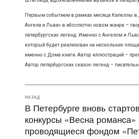
Штиглица, вдохновленными музыкой и литерату
Первым событием в рамках месяца Капеллы в Д
Ангела и Льва» в абсолютно новом жанре – тво
петербургских легенд. Именно с Ангелом и Льв
который будет реализован на нескольких площад
именно с Дома книги. Автор иллюстраций – пре
Автор петербургских сказок-легенд – писатель
Навигация
НАЗАД
В Петербурге вновь старт
Предыдущая
по
запись:
конкурсы «Весна романса» 
записям
проводящиеся фондом «Пет