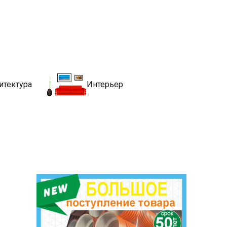
движимости
хитекутры, блгоустройства, недвижимости и другие связанные со
итектура
Интерьер