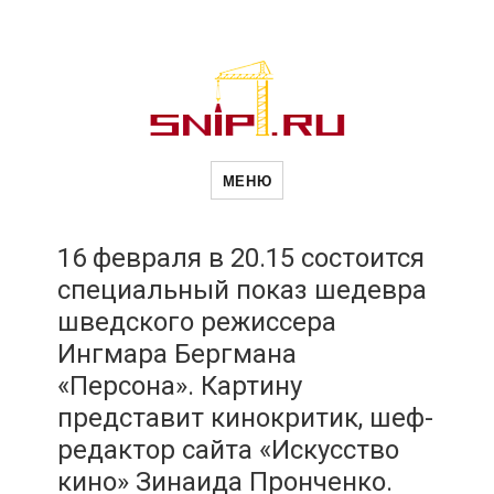
Новости
Сайт о строительной отрасли и
недвижимости в Россиии и за
МЕНЮ
рубежом. Каждый день
обновляются Новости
строительства, архитекутры,
строительств
блгоустройства, недвижимости и
другие связанные со стройкой
16 февраля в 20.15 состоится
рубрики
специальный показ шедевра
и
шведского режиссера
Ингмара Бергмана
недвижимост
«Персона». Картину
представит кинокритик, шеф-
редактор сайта «Искусство
кино» Зинаида Пронченко.