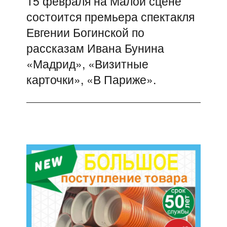
15 февраля на Малой сцене
Следующая
состоится премьера спектакля
запись:
Евгении Богинской по
рассказам Ивана Бунина
«Мадрид», «Визитные
карточки», «В Париже».