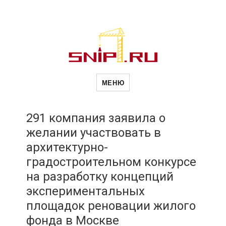
Новости
Сайт о строительной отрасли и
недвижимости в Россиии и за
МЕНЮ
рубежом. Каждый день
обновляются Новости
строительства, архитекутры,
строительств
блгоустройства, недвижимости и
другие связанные со стройкой
291 компания заявила о
рубрики
желании участвовать в
и
архитектурно-
градостроительном конкурсе
недвижимост
на разработку концепций
экспериментальных
площадок реновации жилого
фонда в Москве