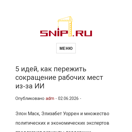
Новости
Сайт о строительной отрасли и
недвижимости в Россиии и за
МЕНЮ
рубежом. Каждый день
обновляются Новости
строительства, архитекутры,
строительств
блгоустройства, недвижимости и
другие связанные со стройкой
5 идей, как пережить
рубрики
сокращение рабочих мест
и
из‑за ИИ
Опубликовано
adm
-
02.06.2026 -
недвижимост
Элон Маск, Элизабет Уоррен и множество
политических и экономических экспертов