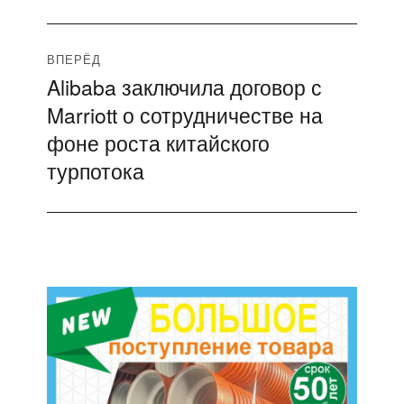
ВПЕРЁД
Alibaba заключила договор с
Следующая
Marriott о сотрудничестве на
запись:
фоне роста китайского
турпотока