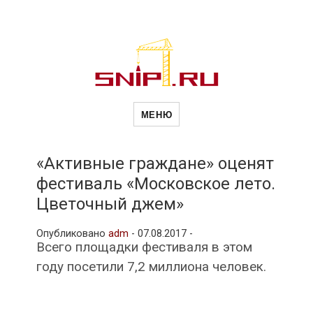
Новости
Сайт о строительной отрасли и
недвижимости в Россиии и за
МЕНЮ
рубежом. Каждый день
обновляются Новости
строительства, архитекутры,
строительств
блгоустройства, недвижимости и
другие связанные со стройкой
«Активные граждане» оценят
рубрики
фестиваль «Московское лето.
и
Цветочный джем»
Опубликовано
adm
-
07.08.2017 -
недвижимост
Всего площадки фестиваля в этом
году посетили 7,2 миллиона человек.