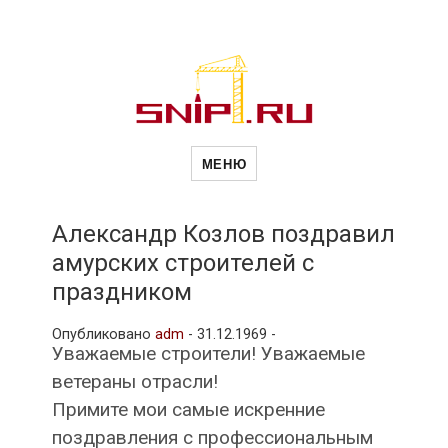
Новости
Сайт о строительной отрасли и
недвижимости в Россиии и за
МЕНЮ
рубежом. Каждый день
обновляются Новости
строительства, архитекутры,
строительств
блгоустройства, недвижимости и
другие связанные со стройкой
Александр Козлов поздравил
рубрики
амурских строителей с
и
праздником
Опубликовано
adm
-
31.12.1969 -
недвижимост
Уважаемые строители! Уважаемые
ветераны отрасли!
Примите мои самые искренние
поздравления с профессиональным