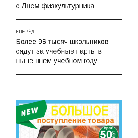
с Днем физкультурника
запись:
записям
ВПЕРЁД
Более 96 тысяч школьников
Следующая
сядут за учебные парты в
запись:
нынешнем учебном году