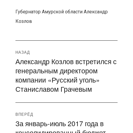
Губернатор Амурской области Александр
Козлов
Навигация
НАЗАД
Александр Козлов встретился с
Предыдущая
по
генеральным директором
запись:
записям
компании «Русский уголь»
Станиславом Грачевым
ВПЕРЁД
За январь-июль 2017 года в
Следующая
консолидированный бюджет
запись: