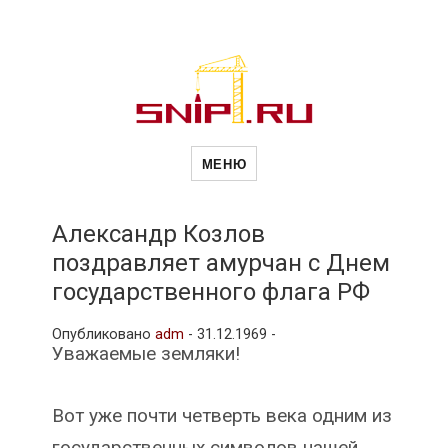
Новости
Сайт о строительной отрасли и
недвижимости в Россиии и за
МЕНЮ
рубежом. Каждый день
обновляются Новости
строительства, архитекутры,
строительств
блгоустройства, недвижимости и
другие связанные со стройкой
Александр Козлов
рубрики
поздравляет амурчан с Днем
и
государственного флага РФ
Опубликовано
adm
-
31.12.1969 -
недвижимост
Уважаемые земляки!
Вот уже почти четверть века одним из
государственных символов нашей