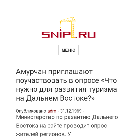
Новости
Сайт о строительной отрасли и
недвижимости в Россиии и за
МЕНЮ
рубежом. Каждый день
обновляются Новости
строительства, архитекутры,
строительств
блгоустройства, недвижимости и
другие связанные со стройкой
Амурчан приглашают
рубрики
поучаствовать в опросе «Что
и
нужно для развития туризма
на Дальнем Востоке?»
недвижимост
Опубликовано
adm
-
31.12.1969 -
Министерство по развитию Дальнего
Востока на сайте проводит опрос
жителей регионов. У