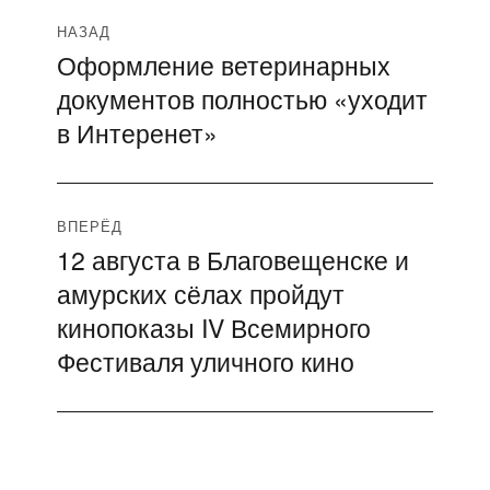
Навигация
НАЗАД
Оформление ветеринарных
Предыдущая
по
документов полностью «уходит
запись:
записям
в Интеренет»
ВПЕРЁД
12 августа в Благовещенске и
Следующая
амурских сёлах пройдут
запись:
кинопоказы IV Всемирного
Фестиваля уличного кино