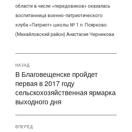
области в числе «передовиков» оказалась
воспитанница военно-патриотического
клуба «Патриот» школы № 1 п. Поярково
(Михайловский район) Анастасия Черникова.
Навигация
НАЗАД
В Благовещенске пройдет
Предыдущая
по
первая в 2017 году
запись:
записям
сельскохозяйственная ярмарка
выходного дня
ВПЕРЁД