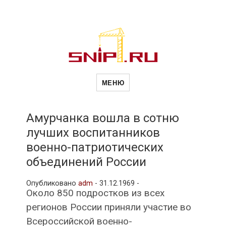
Новости
Сайт о строительной отрасли и
недвижимости в Россиии и за
МЕНЮ
рубежом. Каждый день
обновляются Новости
строительства, архитекутры,
строительств
блгоустройства, недвижимости и
другие связанные со стройкой
Амурчанка вошла в сотню
рубрики
лучших воспитанников
и
военно-патриотических
объединений России
недвижимост
Опубликовано
adm
-
31.12.1969 -
Около 850 подростков из всех
регионов России приняли участие во
Всероссийской военно-