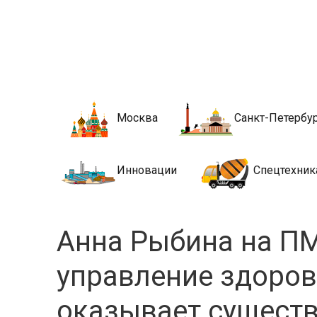
Новости стро
Сайт о строительной отрасли и недвижимости в Росси
Москва
Санкт-Петербу
Инновации
Спецтехник
Анна Рыбина на П
управление здоро
оказывает сущест