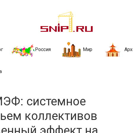
ительства и не
ии и за рубежом. Каждый день обновляются Новости строительства, ар
стройкой рубрики
рг
Россия
Мир
Арх
а
МЭФ: системное
вьем коллективов
венный эффект на