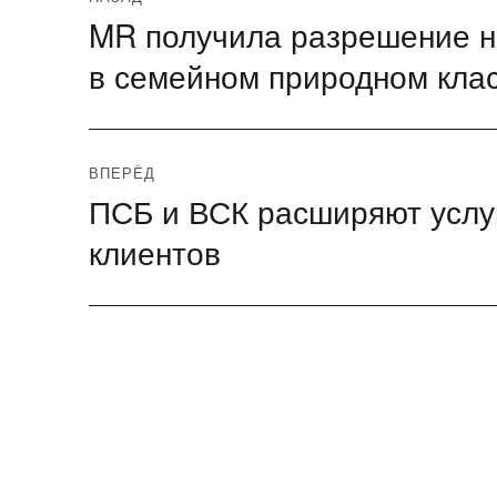
MR получила разрешение н
Предыдущая
по
запись:
в семейном природном кл
записям
ВПЕРЁД
ПСБ и ВСК расширяют услу
Следующая
запись:
клиентов