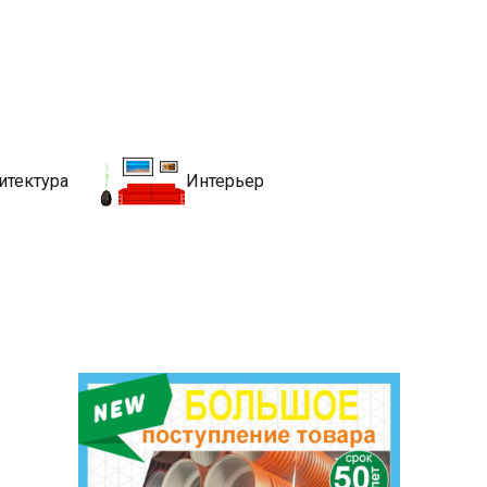
движимости
хитекутры, блгоустройства, недвижимости и другие связанные со
итектура
Интерьер