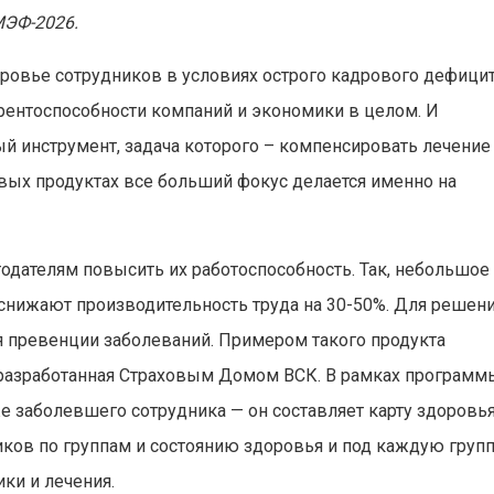
МЭФ-2026.
ровье сотрудников в условиях острого кадрового дефици
рентоспособности компаний и экономики в целом. И
вый инструмент, задача которого – компенсировать лечение
вых продуктах все больший фокус делается именно на
тодателям повысить их работоспособность. Так, небольшое
снижают производительность труда на 30-50%. Для решен
я превенции заболеваний. Примером такого продукта
 разработанная Страховым Домом ВСК. В рамках программ
же заболевшего сотрудника — он составляет карту здоровь
иков по группам и состоянию здоровья и под каждую груп
ки и лечения.