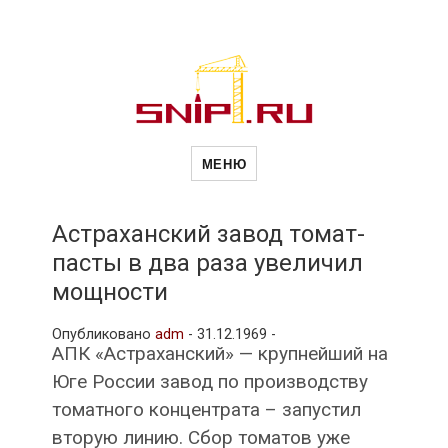
Новости
Сайт о строительной отрасли и
недвижимости в Россиии и за
МЕНЮ
рубежом. Каждый день
обновляются Новости
строительства, архитекутры,
строительств
блгоустройства, недвижимости и
другие связанные со стройкой
Астраханский завод томат-
рубрики
пасты в два раза увеличил
и
мощности
Опубликовано
adm
-
31.12.1969 -
недвижимост
АПК «Астраханский» — крупнейший на
Юге России завод по производству
томатного концентрата – запустил
вторую линию. Сбор томатов уже