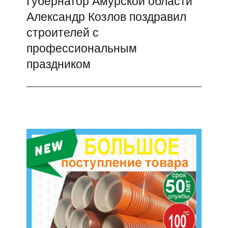
Губернатор Амурской области
Александр Козлов поздравил
запись:
строителей с
профессиональным
праздником