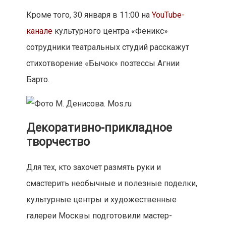
галереи Москвы подготовили мастер-
классы. Так, подставки под карандаши
научат делать в Культурном центре имени
И.М. Астахова 26 января в 12:00. Всем
желающим нужно будет зайти на страницу
учреждения
в «Инстаграме»
.
В том же культурном центре расскажут, как
создать картины в технике шерстяной
акварели по сюжетам повестей книги
«Вечера на хуторе близ Диканьки» Николая
Гоголя. Занятие пройдет 26 января в 18:00 на
YouTube-канале
.
Мастер-класс по узелковому плетению