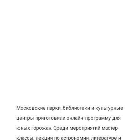
юных горожан. Среди мероприятий мастер-
классы, лекции по астрономии, литературе и
орнитологии, онлайн-чтения и уроки по
декоративно-прикладному творчеству.
Планета Уран и дятел Тумтум
Центральная библиотека No 21 приглашает
на лекцию «Путешествие по Солнечной
системе: Уран». Рассказ о космосе начнется
26 января в 10:00 на
YouTube-канале
читальни.
Библиотеки централизованной системы
«Новомосковская» подготовили
виртуальную лекцию «Я выросла. Агния