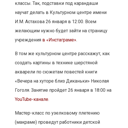
(макраме) проведут работники детской
галереи изобразительных искусств
«Листок». Трансляция начнется 28 января в
17:00 на странице галереи в социальной сети
«ВКонтакте»
.
Навигация
НАЗАД
Москвичам рассказали о 200
Предыдущая
по
краснокнижных животных и
запись:
записям
растениях столицы
ВПЕРЁД
До вечера в столице
Следующая