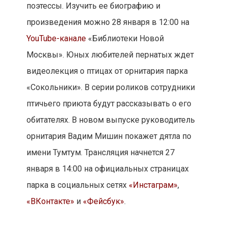
Сказки онлайн
Послушать цикл сказок немецкого
сказочника Эрнста Теодора Амадея Гофмана,
автора «Щелкунчика и Мышиного короля» и
«Золотого горшка», можно 26 января в 11:00
на
YouTube-канале
библиотеки №172.
А работники детского отделения библиотеки
No 32 прочитают сказочные истории,
написанные Андреем Усачевым.
Присоединиться к эфиру можно 28 января в
12:00 на официальной странице читальни в