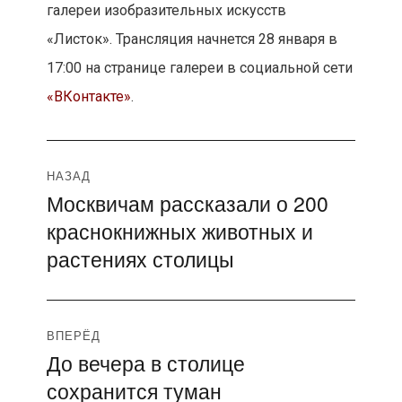
сохранится туман
запись: