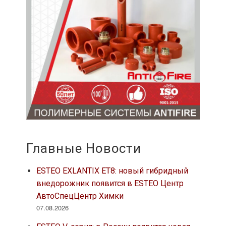
07.08.2026
ESTEO V-серия: в России появится новая
линейка премиальных внедорожников
ESTEO, представленного в ГК
АвтоСпецЦентр
07.08.2026
5 вещей, которые нужно знать об уходе за
ламинатом дома
07.08.2026
Москвичи теряют доступ к дешёвым
апартаментам: предложение сократилось
в 3–4 раза
07.08.2026
В центре Москвы продается квартира в
доме 1785 года: число предложений
дореволюционного жилья за два года