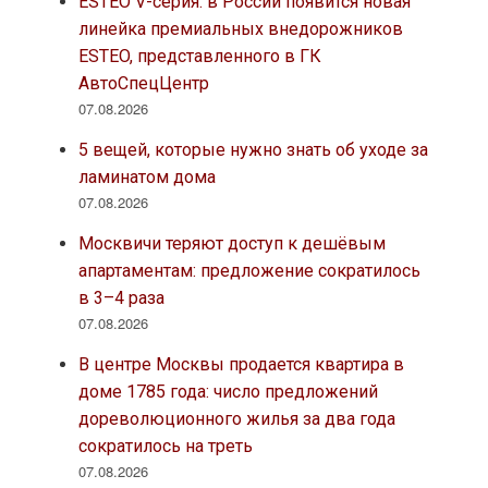
сократилось на треть
07.08.2026
BMW АВТОДОМ Вернадский и BMW
АВТОДОМ МКАД стали лучшими
сервисными центрами по версии
пользователей 2ГИС
06.08.2026
ОТП Банк расширил специальную
кредитную программу JETOUR FINANCE на
весь модельный ряд бренда
06.08.2026
Тренд на лояльность: покупатели
недвижимости бизнес-класса в 9 из 10
случаев остаются в сегменте
06.08.2026
В жилом комплексе «СВЕТ» завершено
устройство первых этажей