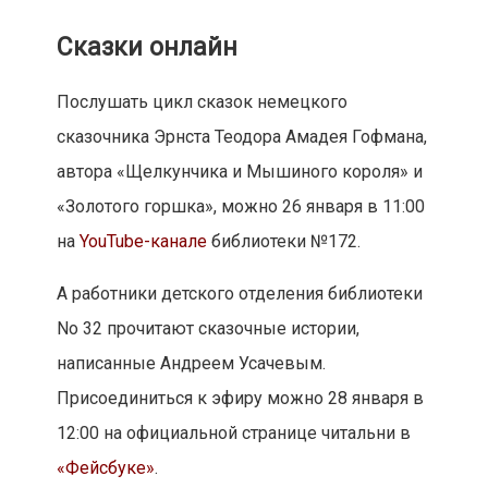
«Фейсбуке»
.
Кроме того, 30 января в 11:00 на
YouTube-
канале
культурного центра «Феникс»
сотрудники театральных студий расскажут
стихотворение «Бычок» поэтессы Агнии
Барто.
Декоративно-прикладное
творчество
Для тех, кто захочет размять руки и
смастерить необычные и полезные поделки,
культурные центры и художественные