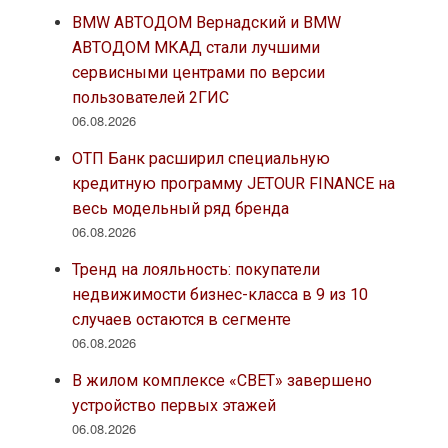
06.08.2026
Покупатели новостроек в Подмосковье
рискуют потерять еще 300 тысяч рублей
из-за переноса ключей
06.08.2026
ГК «А101» и фонд «НИКА» объединяют
усилия для защиты животных в рамках
программы биоразнообразия
06.08.2026
Бизнес-центр ЭИР от «Текта Групп» стал
победителем The International Architecture
Awards 2026
06.08.2026
Россияне делают ставку на
недвижимость в качестве сбережений, но
не спешат закрывать вклады