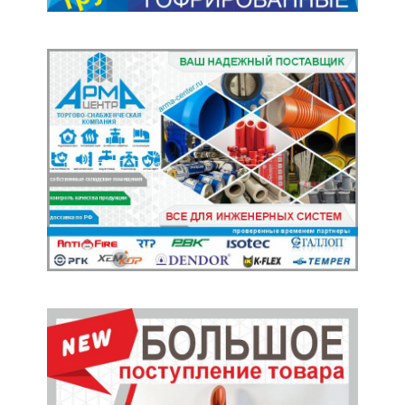
Главные Новости
ESTEO EXLANTIX ET8: новый гибридный
внедорожник появится в ESTEO Центр
АвтоСпецЦентр Химки