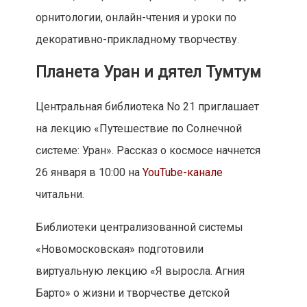
Барто» о жизни и творчестве детской
поэтессы. Изучить ее биографию и
произведения можно 28 января в 12:00 на
YouTube-канале
«Библиотеки Новой
Москвы». Юных любителей пернатых ждет
видеолекция о птицах от орнитария парка
«Сокольники». В серии роликов сотрудники
птичьего приюта будут рассказывать о его
обитателях. В новом выпуске руководитель
орнитария Вадим Мишин покажет дятла по
имени Тумтум. Трансляция начнется 27
января в 14:00 на официальных страницах
парка в социальных сетях
«Инстаграм»
,
«ВКонтакте»
и
«Фейсбук»
.