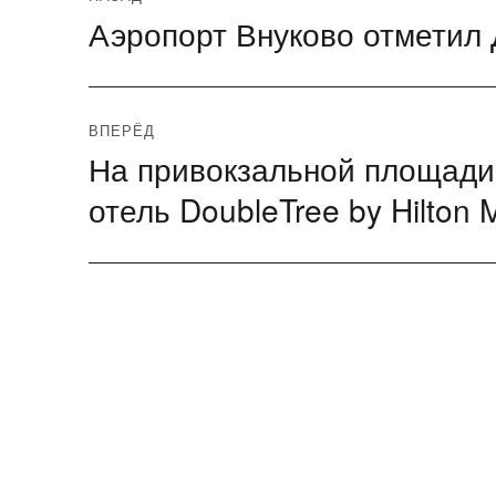
Аэропорт Внуково отметил
Предыдущая
по
запись:
записям
ВПЕРЁД
На привокзальной площади
Следующая
запись:
отель DoubleTree by Hilton