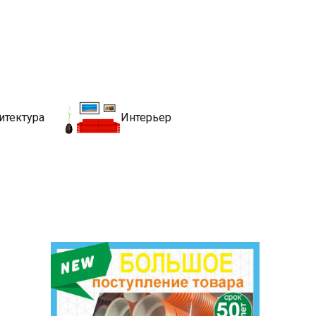
движимости
хитекутры, блгоустройства, недвижимости и другие связанные со
итектура
Интерьер