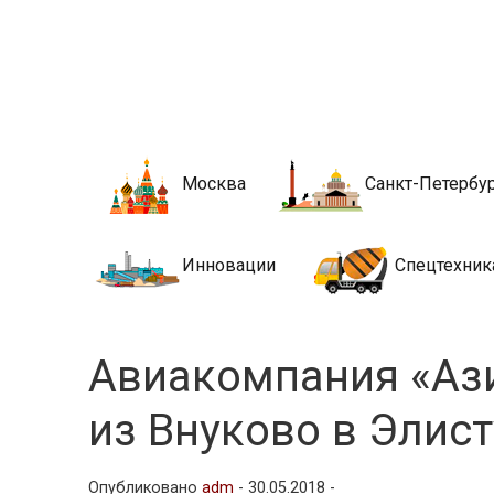
Новости стро
Сайт о строительной отрасли и недвижимости в Росси
Москва
Санкт-Петербу
Инновации
Спецтехник
Авиакомпания «Аз
из Внуково в Элист
Опубликовано
adm
-
30.05.2018 -