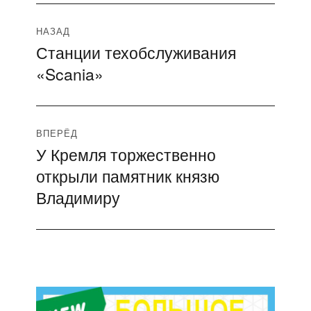
Навигация
НАЗАД
Станции техобслуживания
Предыдущая
по
«Scania»
запись:
записям
ВПЕРЁД
У Кремля торжественно
Следующая
открыли памятник князю
запись:
Владимиру