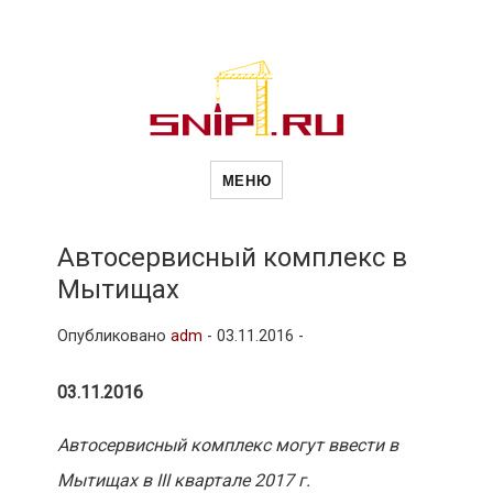
Новости
Сайт о строительной отрасли и
недвижимости в Россиии и за
МЕНЮ
рубежом. Каждый день
обновляются Новости
строительства, архитекутры,
строительств
блгоустройства, недвижимости и
другие связанные со стройкой
Автосервисный комплекс в
рубрики
Мытищах
и
Опубликовано
adm
-
03.11.2016 -
недвижимост
03.11.2016
Автосервисный комплекс могут ввести в
Мытищах в III квартале 2017 г.