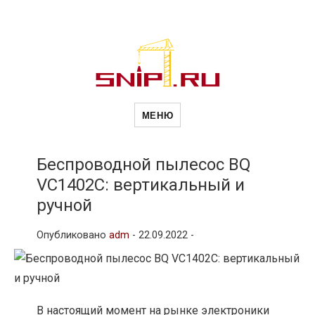
Новости
Сайт о строительной отрасли и
недвижимости в Россиии и за
МЕНЮ
рубежом. Каждый день
обновляются Новости
строительства, архитекутры,
строительств
блгоустройства, недвижимости и
другие связанные со стройкой
Беспроводной пылесос BQ
рубрики
VC1402C: вертикальный и
и
ручной
Опубликовано
adm
-
22.09.2022 -
недвижимост
В настоящий момент на рынке электроники