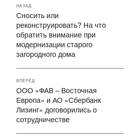
Навигация
НАЗАД
Сносить или
Предыдущая
по
реконструировать? На что
запись:
записям
обратить внимание при
модернизации старого
загородного дома
ВПЕРЁД
ООО «ФАВ – Восточная
Следующая
Европа» и АО «Сбербанк
запись:
Лизинг» договорились о
сотрудничестве