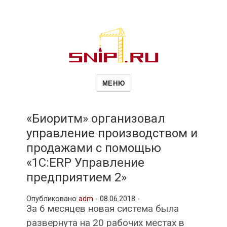
Новости
Сайт о строительной отрасли и
недвижимости в Россиии и за
МЕНЮ
рубежом. Каждый день
обновляются Новости
строительства, архитекутры,
строительств
блгоустройства, недвижимости и
другие связанные со стройкой
«Биоритм» организовал
рубрики
управление производством и
и
продажами с помощью
«1С:ERP Управление
недвижимост
предприятием 2»
Опубликовано
adm
-
08.06.2018 -
За 6 месяцев новая система была
развернута на 20 рабочих местах в