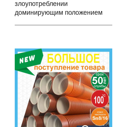
злоупотреблении
запись:
доминирующим положением