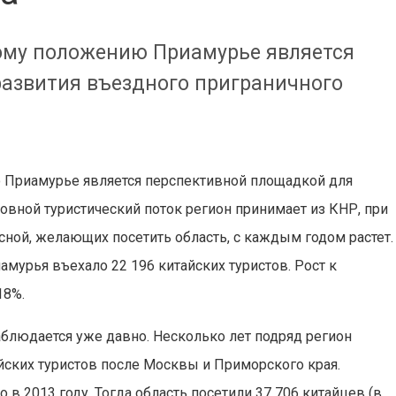
ому положению Приамурье является
азвития въездного приграничного
 Приамурье является перспективной площадкой для
овной туристический поток регион принимает из КНР, при
ной, желающих посетить область, с каждым годом растет.
амурья въехало 22 196 китайских туристов. Рост к
18%.
аблюдается уже давно. Несколько лет подряд регион
айских туристов после Москвы и Приморского края.
в 2013 году. Тогда область посетили 37 706 китайцев (в