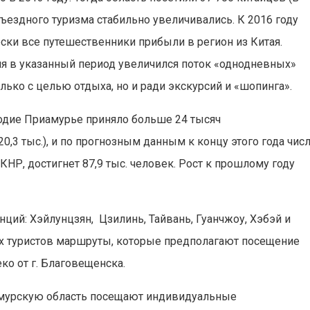
 въездного туризма стабильно увеличивались. К 2016 году
чески все путешественники прибыли в регион из Китая.
ня в указанный период увеличился поток «однодневных»
лько с целью отдыха, но и ради экскурсий и «шопинга».
угодие Приамурье приняло больше 24 тысяч
0,3 тыс.), и по прогнозным данным к концу этого года чис
КНР, достигнет 87,9 тыс. человек. Рост к прошлому году
ий: Хэйлунцзян, Цзилинь, Тайвань, Гуанчжоу, Хэбэй и
их туристов маршруты, которые предполагают посещение
ко от г. Благовещенска.
 Амурскую область посещают индивидуальные