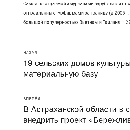
Самой посещаемой амурчанами зарубежной стран
отправленных турфирмами за границу (в 2005 г. –
большой популярностью Вьетнам и Таиланд – 27,
Навигация
НАЗАД
19 сельских домов культур
Предыдущая
по
запись:
материальную базу
записям
ВПЕРЁД
В Астраханской области в 
Следующая
запись:
внедрить проект «Бережли