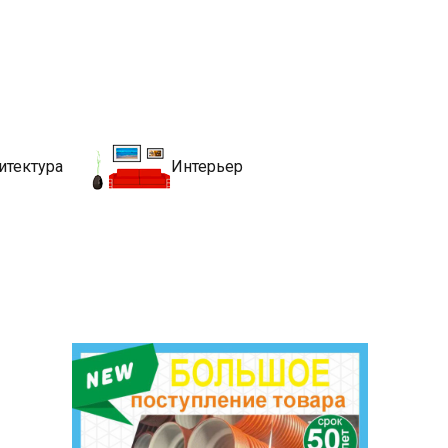
движимости
хитекутры, блгоустройства, недвижимости и другие связанные со
итектура
Интерьер