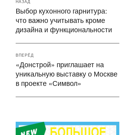
Навигация
НАЗАД
Выбор кухонного гарнитура:
Предыдущая
по
что важно учитывать кроме
запись:
записям
дизайна и функциональности
ВПЕРЁД
«Донстрой» приглашает на
Следующая
уникальную выставку о Москве
запись:
в проекте «Символ»