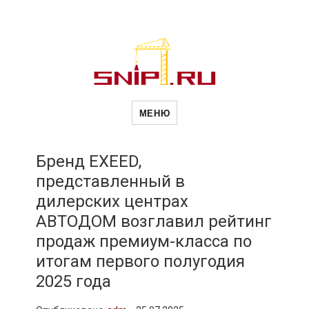
Новости
Сайт о строительной отрасли и
недвижимости в Россиии и за
МЕНЮ
рубежом. Каждый день
обновляются Новости
строительства, архитекутры,
строительств
блгоустройства, недвижимости и
другие связанные со стройкой
Бренд EXEED,
рубрики
представленный в
и
дилерских центрах
АВТОДОМ возглавил рейтинг
недвижимост
продаж премиум-класса по
итогам первого полугодия
2025 года