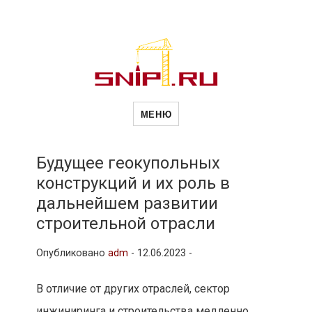
Новости
Сайт о строительной отрасли и
недвижимости в Россиии и за
МЕНЮ
рубежом. Каждый день
обновляются Новости
строительства, архитекутры,
строительств
блгоустройства, недвижимости и
другие связанные со стройкой
Будущее геокупольных
рубрики
конструкций и их роль в
и
дальнейшем развитии
строительной отрасли
недвижимост
Опубликовано
adm
-
12.06.2023 -
В отличие от других отраслей, сектор
инжиниринга и строительства медленно