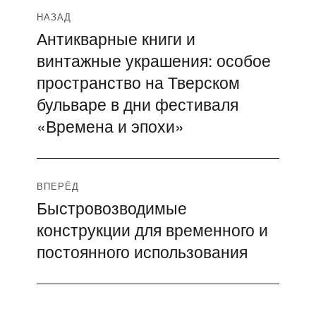
Навигация
НАЗАД
Антикварные книги и
Предыдущая
по
винтажные украшения: особое
запись:
записям
пространство на Тверском
бульваре в дни фестиваля
«Времена и эпохи»
ВПЕРЁД
Быстровозводимые
Следующая
конструкции для временного и
запись:
постоянного использования