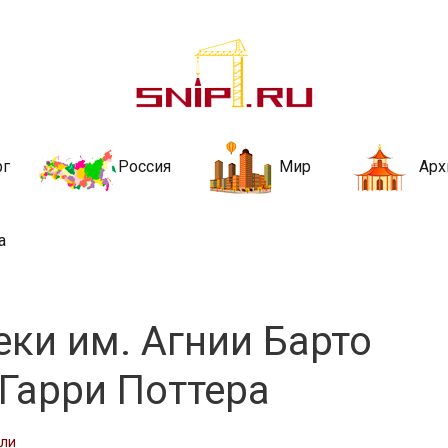
ительства и не
ии и за рубежом. Каждый день обновляются Новости строительства, ар
стройкой рубрики
рг
Россия
Мир
Арх
а
еки им. Агнии Барто
 Гарри Поттера
сли