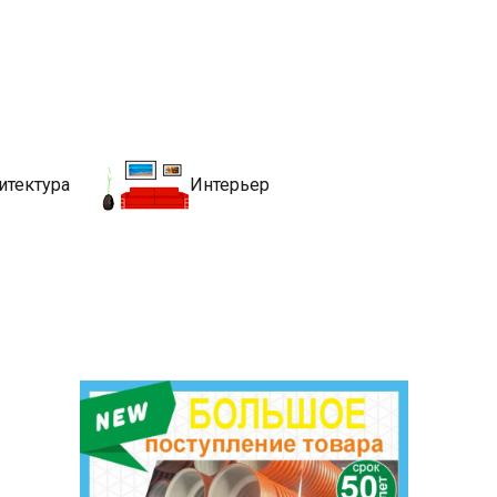
движимости
хитекутры, блгоустройства, недвижимости и другие связанные со
итектура
Интерьер