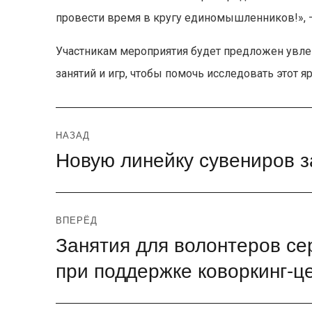
провести время в кругу единомышленников!», —
Участникам мероприятия будет предложен увле
занятий и игр, чтобы помочь исследовать этот 
Навигация
НАЗАД
Новую линейку сувениров з
Предыдущая
по
запись:
записям
ВПЕРЁД
Занятия для волонтеров се
Следующая
запись:
при поддержке коворкинг-