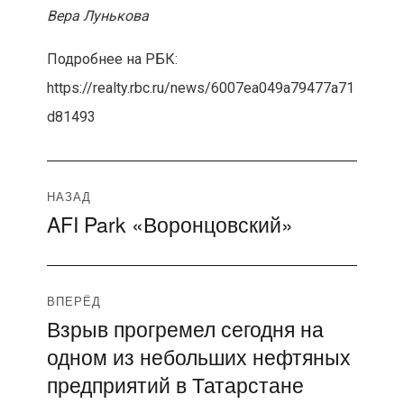
Вера Лунькова
Подробнее на РБК:
https://realty.rbc.ru/news/6007ea049a79477a71
d81493
Навигация
НАЗАД
AFI Park «Воронцовский»
Предыдущая
по
запись:
записям
ВПЕРЁД
Взрыв прогремел сегодня на
Следующая
одном из небольших нефтяных
запись:
предприятий в Татарстане