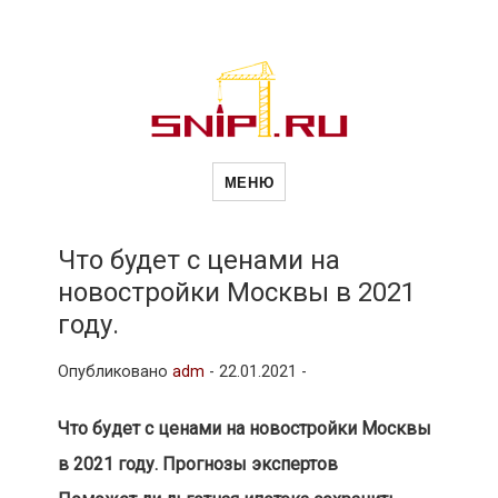
Новости
Сайт о строительной отрасли и
недвижимости в Россиии и за
МЕНЮ
рубежом. Каждый день
обновляются Новости
строительства, архитекутры,
строительств
блгоустройства, недвижимости и
другие связанные со стройкой
Что будет с ценами на
рубрики
новостройки Москвы в 2021
и
году.
Опубликовано
adm
-
22.01.2021 -
недвижимост
Что будет с ценами на новостройки Москвы
в 2021 году. Прогнозы экспертов