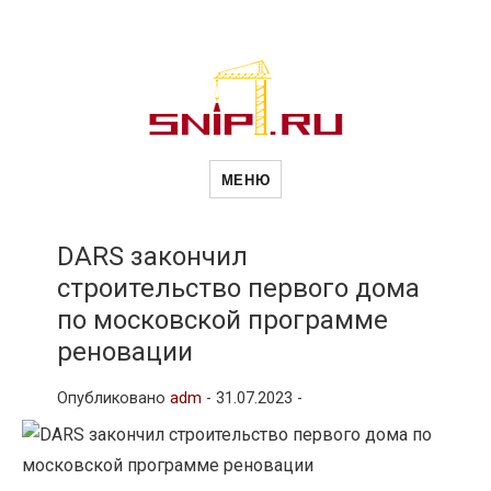
Новости
Сайт о строительной отрасли и
недвижимости в Россиии и за
МЕНЮ
рубежом. Каждый день
обновляются Новости
строительства, архитекутры,
строительств
блгоустройства, недвижимости и
другие связанные со стройкой
DARS закончил
рубрики
строительство первого дома
и
по московской программе
реновации
недвижимост
Опубликовано
adm
-
31.07.2023 -