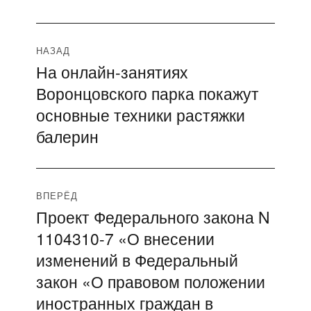
Навигация
НАЗАД
На онлайн-занятиях
Предыдущая
по
Воронцовского парка покажут
запись:
записям
основные техники растяжки
балерин
ВПЕРЁД
Проект Федерального закона N
Следующая
1104310-7 «О внесении
запись:
изменений в Федеральный
закон «О правовом положении
иностранных граждан в