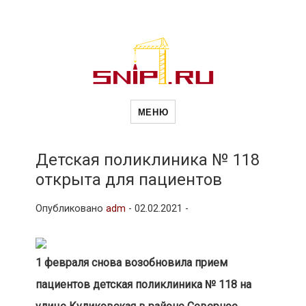
Новости
Сайт о строительной отрасли и
недвижимости в Россиии и за
МЕНЮ
рубежом. Каждый день
обновляются Новости
строительства, архитекутры,
строительств
блгоустройства, недвижимости и
другие связанные со стройкой
Детская поликлиника № 118
рубрики
открыта для пациентов
и
Опубликовано
adm
-
02.02.2021 -
недвижимост
1 февраля снова возобновила прием
пациентов детская поликлиника № 118 на