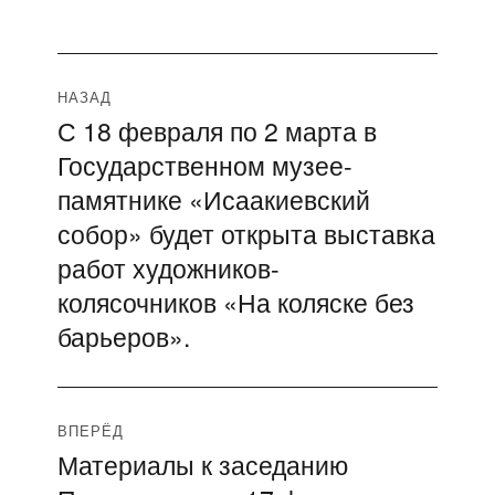
Навигация
НАЗАД
С 18 февраля по 2 марта в
Предыдущая
по
Государственном музее-
запись:
записям
памятнике «Исаакиевский
собор» будет открыта выставка
работ художников-
колясочников «На коляске без
барьеров».
ВПЕРЁД
Материалы к заседанию
Следующая
запись: