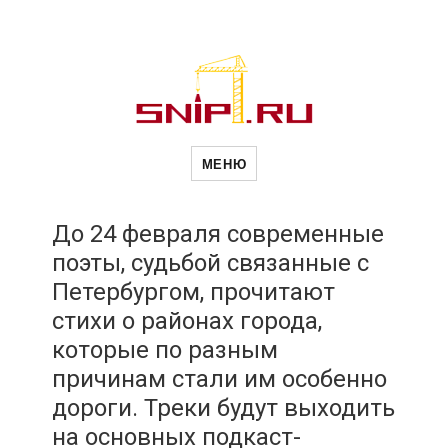
Новости
Сайт о строительной отрасли и
недвижимости в Россиии и за
МЕНЮ
рубежом. Каждый день
обновляются Новости
строительства, архитекутры,
строительств
блгоустройства, недвижимости и
другие связанные со стройкой
До 24 февраля современные
рубрики
поэты, судьбой связанные с
и
Петербургом, прочитают
стихи о районах города,
недвижимост
которые по разным
причинам стали им особенно
дороги. Треки будут выходить
на основных подкаст-