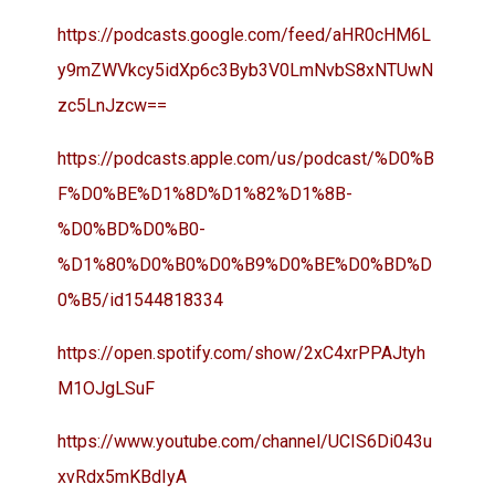
https://podcasts.google.com/feed/aHR0cHM6L
y9mZWVkcy5idXp6c3Byb3V0LmNvbS8xNTUwN
zc5LnJzcw==
https://podcasts.apple.com/us/podcast/%D0%B
F%D0%BE%D1%8D%D1%82%D1%8B-
%D0%BD%D0%B0-
%D1%80%D0%B0%D0%B9%D0%BE%D0%BD%D
0%B5/id1544818334
https://open.spotify.com/show/2xC4xrPPAJtyh
M1OJgLSuF
https://www.youtube.com/channel/UCIS6Di043u
xvRdx5mKBdIyA